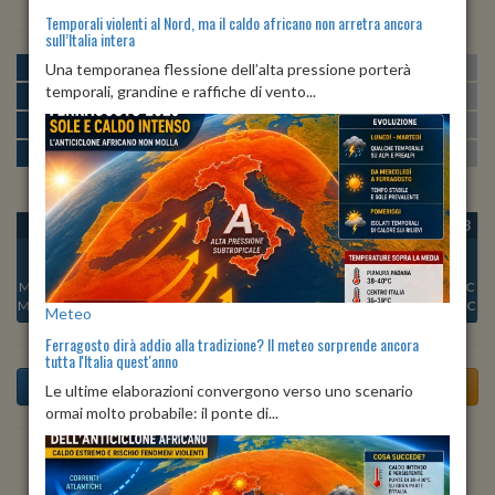
Temporali violenti al Nord, ma il caldo africano non arretra ancora
sull’Italia intera
MATTINA
min:
max:
Una temporanea flessione dell’alta pressione porterà
24º
32º
U
:
52%
-
92%
temporali, grandine e raffiche di vento...
POMERIGGIO
min:
max:
32º
33º
U
:
47%
-
49%
SERA
min:
max:
26º
33º
U
:
59%
-
76%
NOTTE
min:
max:
25º
28º
U
:
77%
-
86%
OGGI
SAB 08
DOM 09
LUN 10
MAR 11
MER 12
GIO 13
Min:
26°C
Min:
26°C
Min:
29°C
Min:
28°C
Min:
28°C
Min:
28°C
Min:
26°C
Max:
33°C
Max:
33°C
Max:
35°C
Max:
35°C
Max:
35°C
Max:
35°C
Max:
33°C
Meteo
Ferragosto dirà addio alla tradizione? Il meteo sorprende ancora
tutta l'Italia quest'anno
Le ultime elaborazioni convergono verso uno scenario
ormai molto probabile: il ponte di...
Previsioni del Tempo a Terralba tra 6 giorni