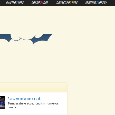
ILMETEO
24
ORE
GOSSIP
24
ORE
OROSCOPO
24
ORE
ABRUZZO
24
ORE.TV
s
Abruzzo nella morsa del...
Temperature eccezionali in numerosi
centri...