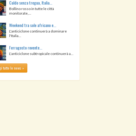
Caldo senza tregua, Italia...
Bollino rosso in tutte le città
monitorate,...
Weekend tra sole africano e...
L'anticiclone continuerà a dominare
l'Italia...
Ferragosto rovente...
L'anticiclone subtropicale continuerà a...
i tutte le news »