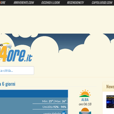
4
ORE
IRRIVERENTE.COM
OCCHIO
AL
LOOK
RECENSIONI.TV
CAPOLUOGO.COM
ilmeteo24ore.it
a 6 giorni
New
ALBA
Min:
25°
| Max:
26°
ore 06:18
Umidità
92%
-
94%
vento debole