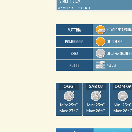
77 METRI S.L.M.
37º 59′ 05″ N
13º 41′ 47″ E
MATTINA
NUVOLOSITÀ VARIA
POMERIGGIO
CIELO SERENO
SERA
CIELO PARZIALMEN
NOTTE
NEBBIA
OGGI
SAB 08
DOM 09
Min:
25°C
Min:
25°C
Min:
25°C
Max:
27°C
Max:
26°C
Max:
26°