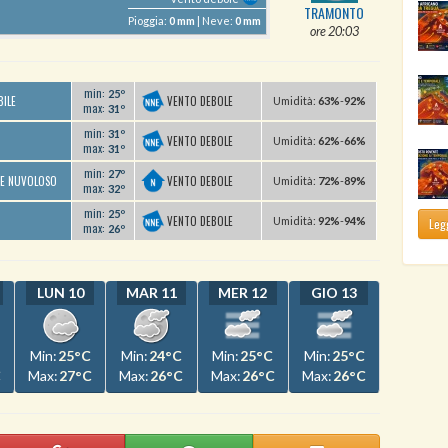
TRAMONTO
Pioggia:
0 mm
| Neve:
0 mm
ore 20:03
min:
25º
VENTO DEBOLE
BILE
U
midità
:
63%
-
92%
max:
31º
min:
31º
VENTO DEBOLE
U
midità
:
62%
-
66%
max:
31º
min:
27º
VENTO DEBOLE
TE NUVOLOSO
U
midità
:
72%
-
89%
max:
32º
min:
25º
VENTO DEBOLE
U
midità
:
92%
-
94%
Legg
max:
26º
LUN 10
MAR 11
MER 12
GIO 13
Min:
25°C
Min:
24°C
Min:
25°C
Min:
25°C
C
Max:
27°C
Max:
26°C
Max:
26°C
Max:
26°C