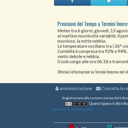
Previsioni del Tempo a Termini Imere
Meteo tra 6 giorni, giovedì, 13 agos
al mattino nuvolosità variabile, il po
nuvoloso, la notte nebbia.
Le temperature oscillano tra i 26° 
L'umidità è compresa tra 92% e 94%.
vento debole e nebbia.
Il sole sorge alle ore 06:18 e tramont
Ulteriori informazioni su Termini Imerese nel s
amministrazione
Contatta la r
Registrazione alla sezione stampa del tribu
Quest'opera è distribu
privacy & cookie policy