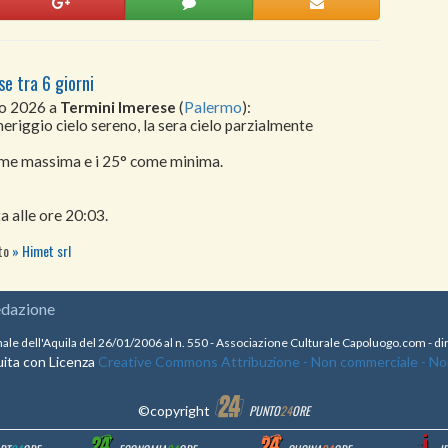
se tra 6 giorni
to 2026 a
Termini Imerese
(
Palermo
):
meriggio cielo sereno, la sera cielo parzialmente
come massima e i 25° come minima.
a alle ore 20:03.
ito
Himet srl
edazione
nale dell'Aquila del 26/01/2006 al n. 550 - Associazione Culturale Capoluogo.com - 
ita con Licenza
Creative Commons Attribuzione - Non commerciale - Non 
©copyright
PUNTO
24
ORE