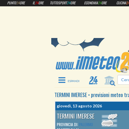
PUNTO
24
ORE
IL
24
ORE
TUTTOSPORT
24
ORE
ECONOMIA
24
ORE
CUCINA
2
Toggle navigation
TERMINI IMERESE
•
previsioni meteo
tr
giovedì, 13 agosto 2026
TERMINI IMERESE
PROVINCIA DI:
PALERMO