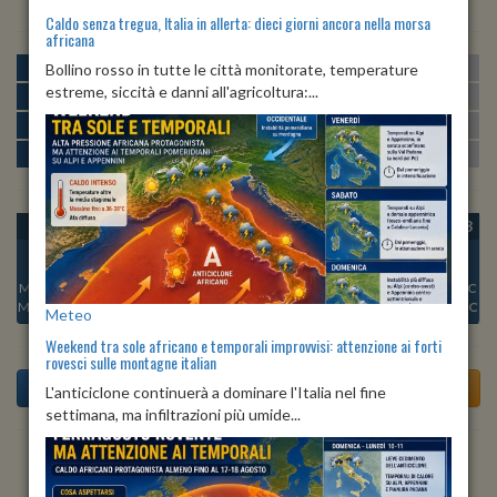
Caldo senza tregua, Italia in allerta: dieci giorni ancora nella morsa
africana
MATTINA
min:
max:
Bollino rosso in tutte le città monitorate, temperature
26º
30º
U
:
62%
-
86%
estreme, siccità e danni all'agricoltura:...
POMERIGGIO
min:
max:
29º
30º
U
:
60%
-
67%
SERA
min:
max:
27º
30º
U
:
71%
-
85%
NOTTE
min:
max:
26º
26º
U
:
87%
-
88%
OGGI
SAB 08
DOM 09
LUN 10
MAR 11
MER 12
GIO 13
Min:
26°C
Min:
27°C
Min:
25°C
Min:
26°C
Min:
26°C
Min:
27°C
Min:
27°C
Max:
27°C
Max:
27°C
Max:
26°C
Max:
27°C
Max:
26°C
Max:
27°C
Max:
27°C
Meteo
Weekend tra sole africano e temporali improvvisi: attenzione ai forti
rovesci sulle montagne italian
L'anticiclone continuerà a dominare l'Italia nel fine
settimana, ma infiltrazioni più umide...
Previsioni del Tempo a Terme Vigliatore tra 4 giorni