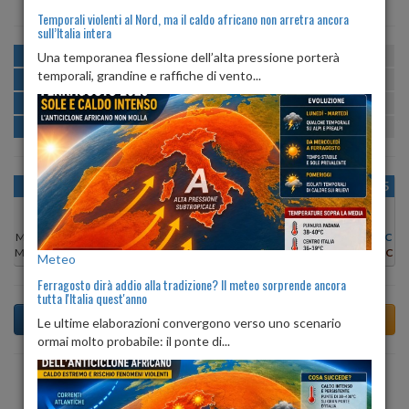
Temporali violenti al Nord, ma il caldo africano non arretra ancora
sull’Italia intera
MATTINA
min:
max:
Una temporanea flessione dell’alta pressione porterà
21º
28º
U
:
67%
-
100%
temporali, grandine e raffiche di vento...
POMERIGGIO
min:
max:
28º
31º
U
:
61%
-
76%
SERA
min:
max:
23º
31º
U
:
80%
-
85%
NOTTE
min:
max:
21º
23º
U
:
84%
-
100%
OGGI
LUN 10
MAR 11
MER 12
GIO 13
VEN 14
SAB 15
Min:
29°C
Min:
28°C
Min:
28°C
Min:
29°C
Min:
28°C
Min:
28°C
Min:
28°C
Max:
30°C
Max:
31°C
Max:
32°C
Max:
32°C
Max:
29°C
Max:
29°C
Max:
29°C
Meteo
Ferragosto dirà addio alla tradizione? Il meteo sorprende ancora
tutta l'Italia quest'anno
Le ultime elaborazioni convergono verso uno scenario
ormai molto probabile: il ponte di...
Previsioni del Tempo a Terlizzi di domani