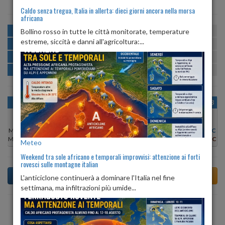
Caldo senza tregua, Italia in allerta: dieci giorni ancora nella morsa
africana
MATTINA
min:
max:
Bollino rosso in tutte le città monitorate, temperature
21º
25º
U
:
67%
-
93%
estreme, siccità e danni all'agricoltura:...
POMERIGGIO
min:
max:
25º
27º
U
:
62%
-
66%
SERA
min:
max:
23º
29º
U
:
77%
-
86%
NOTTE
min:
max:
21º
24º
U
:
83%
-
93%
OGGI
SAB 08
DOM 09
LUN 10
MAR 11
MER 12
GIO 13
Min:
21°C
Min:
20°C
Min:
18°C
Min:
19°C
Min:
21°C
Min:
21°C
Min:
21°C
Max:
24°C
Max:
20°C
Max:
23°C
Max:
26°C
Max:
26°C
Max:
25°C
Max:
25°C
Meteo
Weekend tra sole africano e temporali improvvisi: attenzione ai forti
rovesci sulle montagne italian
L'anticiclone continuerà a dominare l'Italia nel fine
settimana, ma infiltrazioni più umide...
Previsioni del Tempo a Terenzo tra 6 giorni