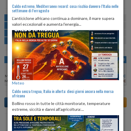
Caldo estremo, Mediterraneo record: cosa rischia davvero l’Italia nelle
settimane di Ferragosto
MATTINA
min:
max:
L’anticiclone africano continua a dominare, il mare supera
15º
19º
U
:
80%
-
100%
valori eccezionali e aumenta l’energia...
POMERIGGIO
min:
max:
20º
22º
U
:
64%
-
74%
SERA
min:
max:
17º
22º
U
:
71%
-
100%
NOTTE
min:
max:
14º
16º
U
:
93%
-
100%
OGGI
SAB 08
DOM 09
LUN 10
MAR 11
MER 12
GIO 13
Min:
19°C
Min:
20°C
Min:
24°C
Min:
25°C
Min:
21°C
Min:
22°C
Min:
23°C
Max:
21°C
Max:
22°C
Max:
25°C
Max:
26°C
Max:
24°C
Max:
23°C
Max:
25°C
Meteo
Caldo senza tregua, Italia in allerta: dieci giorni ancora nella morsa
africana
Bollino rosso in tutte le città monitorate, temperature
estreme, siccità e danni all'agricoltura:...
Previsioni del Tempo a Terento di domani