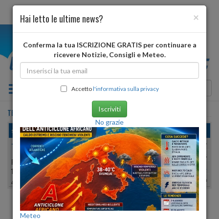
×
Hai letto le ultime news?
i
Conferma la tua ISCRIZIONE GRATIS per continuare a
ricevere Notizie, Consigli e Meteo.
Toggle navigation
Accetto
l'informativa sulla privacy
Iscriviti
TERENTO
•
previsioni meteo
domani
No grazie
sabato, 08 agosto 2026
TERENTO
Min:
20°
| Max:
22°
Umidità
64%
-
74%
PROVINCIA DI:
BOLZANO
vento debole
1210 METRI S.L.M.
Pioggia:
0 mm
| Neve:
0 mm
46º 49′ 53″ N
11º 46′ 52″ E
ALBA
TRAMONTO
Meteo
ore 06:02
ore 20:35