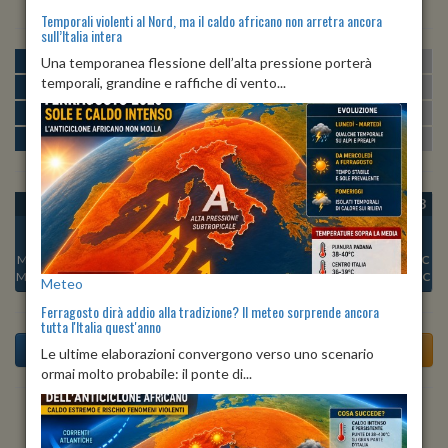
Temporali violenti al Nord, ma il caldo africano non arretra ancora
sull’Italia intera
MATTINA
min:
max:
Una temporanea flessione dell’alta pressione porterà
19º
25º
U
:
48%
-
67%
temporali, grandine e raffiche di vento...
POMERIGGIO
min:
max:
26º
27º
U
:
47%
-
50%
SERA
min:
max:
22º
27º
U
:
67%
-
81%
NOTTE
min:
max:
19º
21º
U
:
70%
-
79%
OGGI
SAB 08
DOM 09
LUN 10
MAR 11
MER 12
GIO 13
Min:
21°C
Min:
21°C
Min:
21°C
Min:
21°C
Min:
22°C
Min:
22°C
Min:
21°C
Max:
23°C
Max:
25°C
Max:
26°C
Max:
25°C
Max:
27°C
Max:
28°C
Max:
26°C
Meteo
Ferragosto dirà addio alla tradizione? Il meteo sorprende ancora
tutta l'Italia quest'anno
Le ultime elaborazioni convergono verso uno scenario
ormai molto probabile: il ponte di...
Previsioni del Tempo a Terelle tra 4 giorni