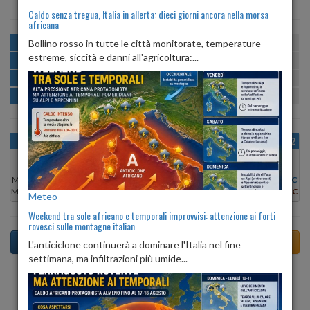
Caldo senza tregua, Italia in allerta: dieci giorni ancora nella morsa
africana
MATTINA
min:
max:
Bollino rosso in tutte le città monitorate, temperature
21º
28º
U
:
55%
-
81%
estreme, siccità e danni all'agricoltura:...
POMERIGGIO
min:
max:
29º
31º
U
:
47%
-
53%
SERA
min:
max:
26º
33º
U
:
64%
-
80%
NOTTE
min:
max:
22º
28º
U
:
67%
-
81%
OGGI
VEN 07
SAB 08
DOM 09
LUN 10
MAR 11
MER 12
Min:
29°C
Min:
27°C
Min:
27°C
Min:
27°C
Min:
28°C
Min:
29°C
Min:
28°C
Max:
31°C
Max:
30°C
Max:
29°C
Max:
29°C
Max:
31°C
Max:
31°C
Max:
31°C
Meteo
Weekend tra sole africano e temporali improvvisi: attenzione ai forti
rovesci sulle montagne italian
L'anticiclone continuerà a dominare l'Italia nel fine
settimana, ma infiltrazioni più umide...
Previsioni del Tempo a Terdobbiate di oggi