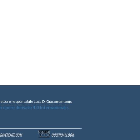
direttore responsabile Luca Di Giacomantonio
opere derivate 4.0 Internazionale.
RRIVERENTE.COM
OCCHIO
AL
LOOK