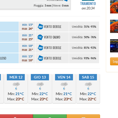
TRAMONTO
Pioggia:
5 mm
| Neve:
0 mm
ore 20:34
min:
15º
VENTO DEBOLE
U
midità
:
51%
-
95%
max:
24º
min:
21º
VENTO CALMO
U
midità
:
50%
-
76%
max:
25º
min:
18º
VENTO DEBOLE
U
midità
:
81%
-
92%
max:
21º
min:
15º
VENTO DEBOLE
OLOSO
U
midità
:
93%
-
96%
max:
18º
Legg
MER 12
GIO 13
VEN 14
SAB 15
Min:
21°C
Min:
22°C
Min:
21°C
Min:
22°C
C
Max:
23°C
Max:
23°C
Max:
23°C
Max:
22°C