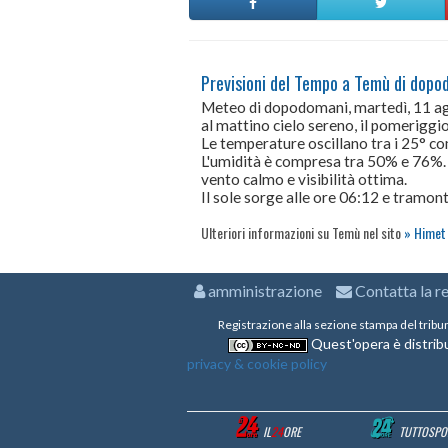
Previsioni del Tempo a Temù di dopo
Meteo di dopodomani, martedì, 11 a
al mattino cielo sereno, il pomeriggio
Le temperature oscillano tra i 25° 
L'umidità è compresa tra 50% e 76%.
vento calmo e visibilità ottima.
Il sole sorge alle ore 06:12 e tramont
Ulteriori informazioni su Temù nel sito
Himet 
amministrazione
Contatta la r
Registrazione alla sezione stampa del tribu
Quest'opera è distribu
privacy & cookie policy
IL
24
ORE
TUTTOSPO