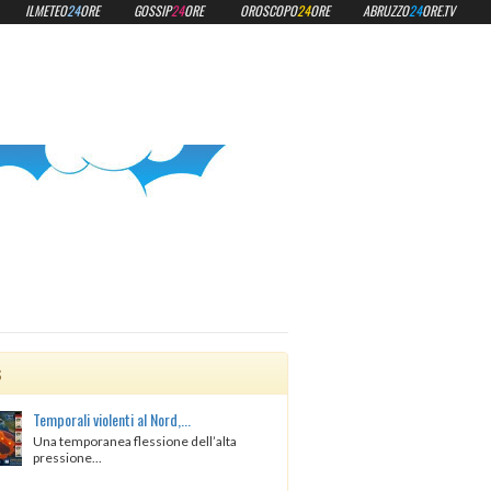
ILMETEO
24
ORE
GOSSIP
24
ORE
OROSCOPO
24
ORE
ABRUZZO
24
ORE.TV
s
Temporali violenti al Nord,...
Una temporanea flessione dell’alta
pressione...