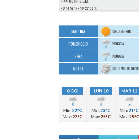
1144 METRI S.L.M.
46º 14′ 59″ N
10º 28′ 08″ E
MATTINA
CIELO SERENO
POMERIGGIO
PIOGGIA
SERA
PIOGGIA
NOTTE
CIELO MOLTO NUV
OGGI
LUN 10
MAR 11
Min:
22°C
Min:
23°C
Min:
21°C
Max:
22°C
Max:
25°C
Max:
25°