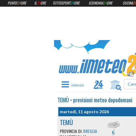
PUNTO
24
ORE
IL
24
ORE
TUTTOSPORT
24
ORE
ECONOMIA
24
ORE
CUCINA
2
Toggle navigation
TEMÙ
•
previsioni meteo
dopodomani
martedì, 11 agosto 2026
TEMÙ
PROVINCIA DI:
BRESCIA