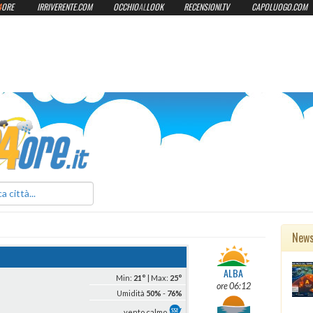
4
ORE
IRRIVERENTE.COM
OCCHIO
AL
LOOK
RECENSIONI.TV
CAPOLUOGO.COM
ilmeteo24ore.it
New
ALBA
Min:
21°
| Max:
25°
ore 06:12
Umidità
50%
-
76%
vento calmo