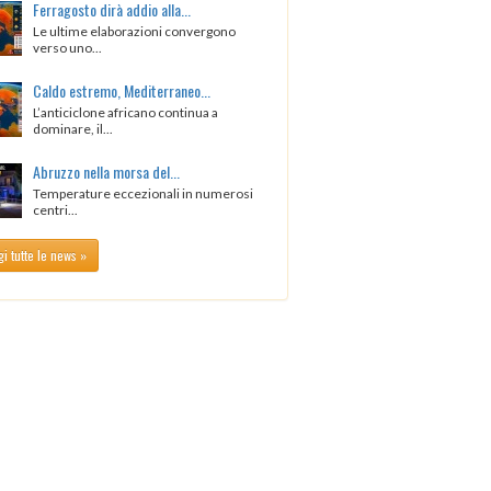
Ferragosto dirà addio alla...
Le ultime elaborazioni convergono
verso uno...
Caldo estremo, Mediterraneo...
L’anticiclone africano continua a
dominare, il...
Abruzzo nella morsa del...
Temperature eccezionali in numerosi
centri...
i tutte le news »