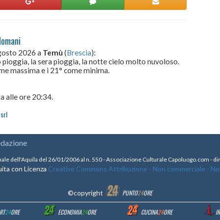
domani
gosto 2026 a
Temù
(
Brescia
):
 pioggia, la sera pioggia, la notte cielo molto nuvoloso.
come massima e i 21° come minima.
a alle ore 20:34.
srl
edazione
nale dell'Aquila del 26/01/2006 al n. 550 - Associazione Culturale Capoluogo.com - 
ita con Licenza
Creative Commons Attribuzione - Non commerciale - Non 
©copyright
PUNTO
24
ORE
RT
24
ORE
ECONOMIA
24
ORE
CUCINA
24
ORE
I