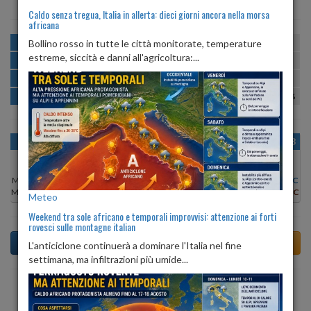
Caldo senza tregua, Italia in allerta: dieci giorni ancora nella morsa
africana
MATTINA
min:
max:
Bollino rosso in tutte le città monitorate, temperature
18º
24º
U
:
57%
-
100%
estreme, siccità e danni all'agricoltura:...
POMERIGGIO
min:
max:
25º
26º
U
:
54%
-
61%
SERA
min:
max:
21º
26º
U
:
66%
-
92%
NOTTE
min:
max:
18º
18º
U
:
100%
-
100%
OGGI
SAB 08
DOM 09
LUN 10
MAR 11
MER 12
GIO 13
Min:
18°C
Min:
19°C
Min:
18°C
Min:
18°C
Min:
18°C
Min:
17°C
Min:
17°C
Max:
22°C
Max:
21°C
Max:
24°C
Max:
27°C
Max:
26°C
Max:
23°C
Max:
24°C
Meteo
Weekend tra sole africano e temporali improvvisi: attenzione ai forti
rovesci sulle montagne italian
L'anticiclone continuerà a dominare l'Italia nel fine
settimana, ma infiltrazioni più umide...
Previsioni del Tempo a Teglio di dopodomani