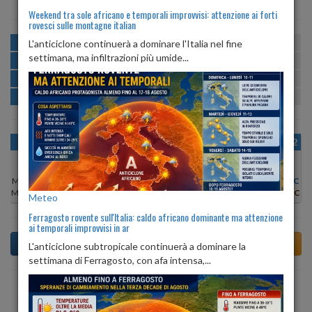
Weekend tra sole africano e temporali improvvisi: attenzione ai forti
rovesci sulle montagne italian
MATTINA
min:
max:
L'anticiclone continuerà a dominare l'Italia nel fine
19º
29º
U
:
38%
-
66%
settimana, ma infiltrazioni più umide...
POMERIGGIO
min:
max:
30º
30º
U
:
34%
-
56%
SERA
min:
max:
22º
30º
U
:
74%
-
79%
NOTTE
min:
max:
20º
23º
U
:
67%
-
82%
OGGI
VEN 07
SAB 08
DOM 09
LUN 10
MAR 11
MER 12
Min:
19°C
Min:
19°C
Min:
18°C
Min:
17°C
Min:
17°C
Min:
16°C
Min:
18°C
Max:
29°C
Max:
27°C
Max:
28°C
Max:
26°C
Max:
26°C
Max:
26°C
Max:
26°C
Meteo
Ferragosto rovente sull'Italia: caldo africano dominante ma attenzione
ai temporali improvvisi in ar
L'anticiclone subtropicale continuerà a dominare la
settimana di Ferragosto, con afa intensa,...
Previsioni del Tempo a Teggiano di oggi