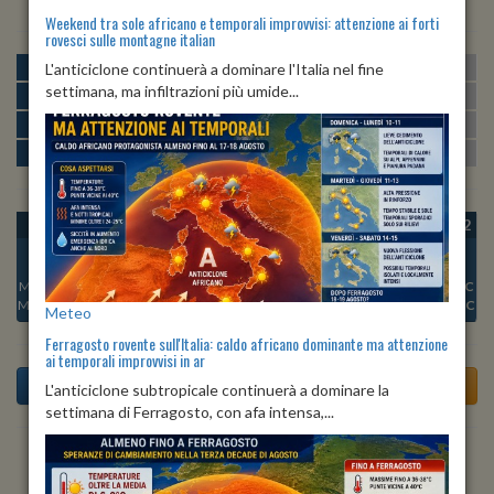
Weekend tra sole africano e temporali improvvisi: attenzione ai forti
rovesci sulle montagne italian
MATTINA
min:
max:
L'anticiclone continuerà a dominare l'Italia nel fine
22º
30º
U
:
47%
-
78%
settimana, ma infiltrazioni più umide...
POMERIGGIO
min:
max:
31º
33º
U
:
45%
-
68%
SERA
min:
max:
25º
33º
U
:
72%
-
83%
NOTTE
min:
max:
22º
24º
U
:
79%
-
81%
OGGI
VEN 07
SAB 08
DOM 09
LUN 10
MAR 11
MER 12
Min:
22°C
Min:
22°C
Min:
21°C
Min:
22°C
Min:
22°C
Min:
22°C
Min:
22°C
Max:
24°C
Max:
24°C
Max:
24°C
Max:
24°C
Max:
24°C
Max:
25°C
Max:
25°C
Meteo
Ferragosto rovente sull'Italia: caldo africano dominante ma attenzione
ai temporali improvvisi in ar
L'anticiclone subtropicale continuerà a dominare la
settimana di Ferragosto, con afa intensa,...
Previsioni del Tempo a Teano di domani