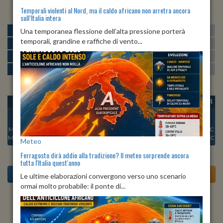
Temporali violenti al Nord, ma il caldo africano non arretra ancora
sull’Italia intera
MATTINA
min:
max:
Una temporanea flessione dell’alta pressione porterà
17º
26º
U
:
60%
-
85%
temporali, grandine e raffiche di vento...
POMERIGGIO
min:
max:
26º
29º
U
:
55%
-
75%
SERA
min:
max:
21º
28º
U
:
81%
-
88%
NOTTE
min:
max:
17º
20º
U
:
80%
-
82%
OGGI
DOM 09
LUN 10
MAR 11
MER 12
GIO 13
VEN 14
Min:
21°C
Min:
21°C
Min:
19°C
Min:
20°C
Min:
20°C
Min:
21°C
Min:
23°C
Max:
24°C
Max:
26°C
Max:
28°C
Max:
29°C
Max:
30°C
Max:
28°C
Max:
27°C
Meteo
Ferragosto dirà addio alla tradizione? Il meteo sorprende ancora
tutta l'Italia quest'anno
Le ultime elaborazioni convergono verso uno scenario
ormai molto probabile: il ponte di...
Previsioni del Tempo a Teana tra 5 giorni