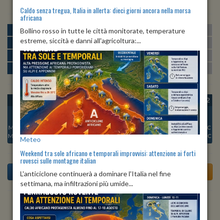
Caldo senza tregua, Italia in allerta: dieci giorni ancora nella morsa
africana
MATTINA
min:
max:
Bollino rosso in tutte le città monitorate, temperature
24º
28º
U
:
75%
-
87%
estreme, siccità e danni all'agricoltura:...
POMERIGGIO
min:
max:
26º
30º
U
:
72%
-
83%
SERA
min:
max:
26º
30º
U
:
68%
-
74%
NOTTE
min:
max:
24º
25º
U
:
77%
-
85%
OGGI
VEN 07
SAB 08
DOM 09
LUN 10
MAR 11
MER 12
Min:
25°C
Min:
25°C
Min:
26°C
Min:
25°C
Min:
25°C
Min:
26°C
Min:
25°C
Max:
33°C
Max:
29°C
Max:
30°C
Max:
29°C
Max:
30°C
Max:
29°C
Max:
29°C
Meteo
Weekend tra sole africano e temporali improvvisi: attenzione ai forti
rovesci sulle montagne italian
L'anticiclone continuerà a dominare l'Italia nel fine
settimana, ma infiltrazioni più umide...
Previsioni del Tempo a Tavullia di dopodomani