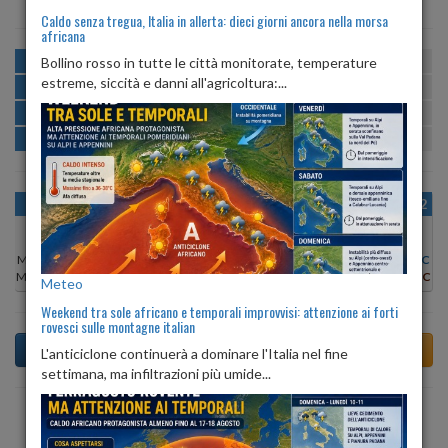
Caldo senza tregua, Italia in allerta: dieci giorni ancora nella morsa
africana
MATTINA
min:
max:
Bollino rosso in tutte le città monitorate, temperature
24º
30º
U
:
71%
-
91%
estreme, siccità e danni all'agricoltura:...
POMERIGGIO
min:
max:
30º
33º
U
:
68%
-
80%
SERA
min:
max:
25º
32º
U
:
84%
-
90%
NOTTE
min:
max:
24º
25º
U
:
88%
-
90%
OGGI
VEN 07
SAB 08
DOM 09
LUN 10
MAR 11
MER 12
Min:
31°C
Min:
30°C
Min:
31°C
Min:
31°C
Min:
30°C
Min:
30°C
Min:
30°C
Max:
33°C
Max:
34°C
Max:
34°C
Max:
34°C
Max:
34°C
Max:
33°C
Max:
34°C
Meteo
Weekend tra sole africano e temporali improvvisi: attenzione ai forti
rovesci sulle montagne italian
L'anticiclone continuerà a dominare l'Italia nel fine
settimana, ma infiltrazioni più umide...
Previsioni del Tempo a Taviano tra 5 giorni