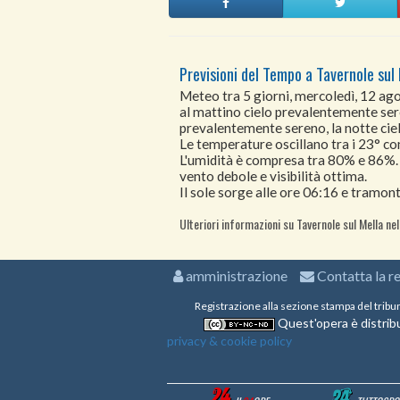
Previsioni del Tempo a Tavernole sul 
Meteo tra 5 giorni, mercoledì, 12 a
al mattino cielo prevalentemente sere
prevalentemente sereno, la notte cie
Le temperature oscillano tra i 23° 
L'umidità è compresa tra 80% e 86%.
vento debole e visibilità ottima.
Il sole sorge alle ore 06:16 e tramont
Ulteriori informazioni su Tavernole sul Mella nel
amministrazione
Contatta la r
Registrazione alla sezione stampa del tribu
Quest'opera è distribu
privacy & cookie policy