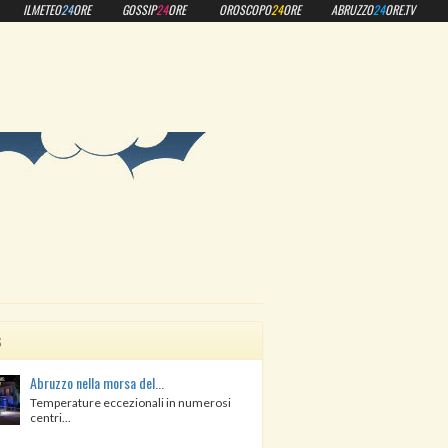
ILMETEO
24
ORE
GOSSIP
24
ORE
OROSCOPO
24
ORE
ABRUZZO
24
ORE.TV
s
Abruzzo nella morsa del...
Temperature eccezionali in numerosi
centri...