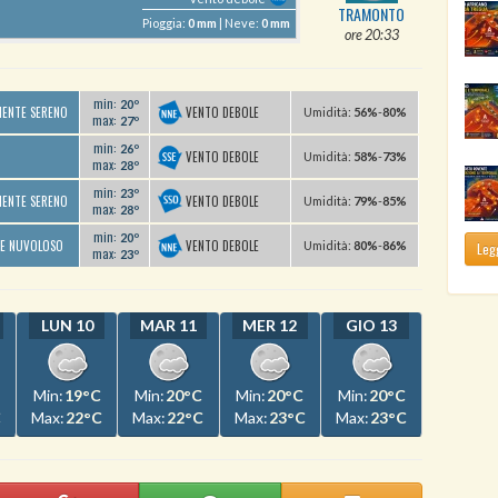
TRAMONTO
Pioggia:
0 mm
| Neve:
0 mm
ore 20:33
min:
20º
VENTO DEBOLE
MENTE SERENO
U
midità
:
56%
-
80%
max:
27º
min:
26º
VENTO DEBOLE
U
midità
:
58%
-
73%
max:
28º
min:
23º
VENTO DEBOLE
MENTE SERENO
U
midità
:
79%
-
85%
max:
28º
min:
20º
VENTO DEBOLE
TE NUVOLOSO
U
midità
:
80%
-
86%
Legg
max:
23º
LUN 10
MAR 11
MER 12
GIO 13
Min:
19°C
Min:
20°C
Min:
20°C
Min:
20°C
C
Max:
22°C
Max:
22°C
Max:
23°C
Max:
23°C