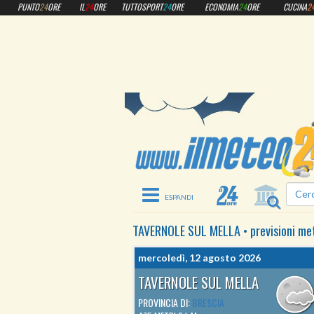
PUNTO
24
ORE
IL
24
ORE
TUTTOSPORT
24
ORE
ECONOMIA
24
ORE
CUCINA
2
Toggle navigation
TAVERNOLE SUL MELLA
•
previsioni me
mercoledì, 12 agosto 2026
TAVERNOLE SUL MELLA
PROVINCIA DI:
BRESCIA