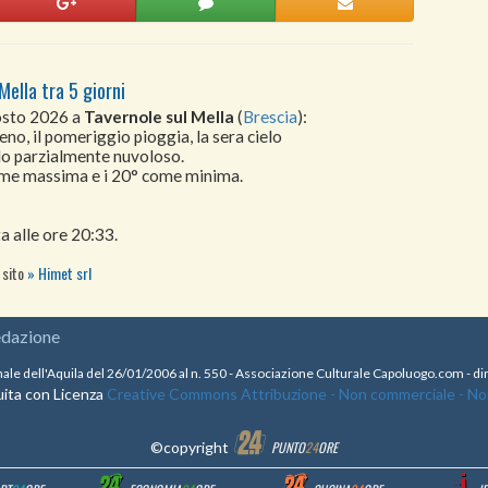
Mella tra 5 giorni
gosto 2026 a
Tavernole sul Mella
(
Brescia
):
no, il pomeriggio pioggia, la sera cielo
lo parzialmente nuvoloso.
come massima e i 20° come minima.
a alle ore 20:33.
 sito
Himet srl
edazione
nale dell'Aquila del 26/01/2006 al n. 550 - Associazione Culturale Capoluogo.com - 
ita con Licenza
Creative Commons Attribuzione - Non commerciale - Non 
©copyright
PUNTO
24
ORE