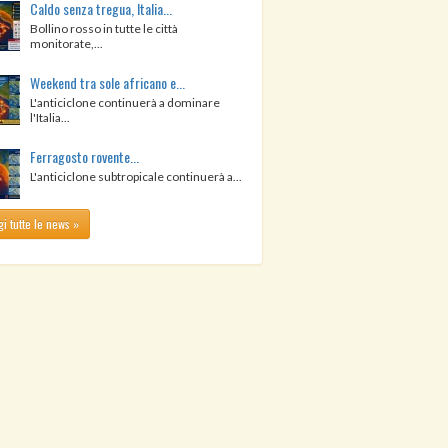
Caldo senza tregua, Italia...
Bollino rosso in tutte le città
monitorate,...
Weekend tra sole africano e...
L'anticiclone continuerà a dominare
l'Italia...
Ferragosto rovente...
L'anticiclone subtropicale continuerà a...
i tutte le news »