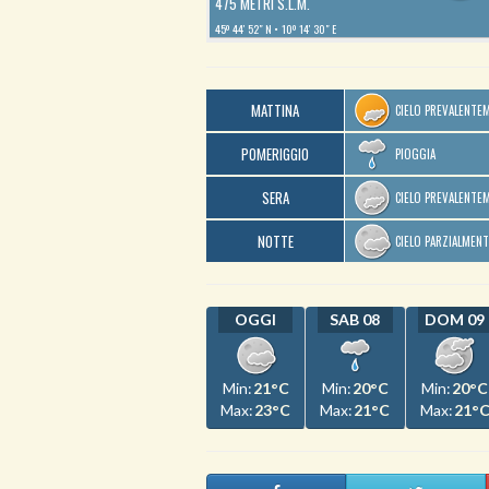
475 METRI S.L.M.
45º 44′ 52″ N
10º 14′ 30″ E
MATTINA
CIELO PREVALENTE
POMERIGGIO
PIOGGIA
SERA
CIELO PREVALENTE
NOTTE
CIELO PARZIALMEN
OGGI
SAB 08
DOM 09
Min:
21°C
Min:
20°C
Min:
20°C
Max:
23°C
Max:
21°C
Max:
21°