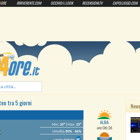
4
ORE
IRRIVERENTE.COM
OCCHIO
AL
LOOK
RECENSIONI.TV
CAPOLUOGO.COM
ilmeteo24ore.it
teo
tra 5 giorni
New
ALBA
Min:
20°
| Max:
23°
ore 06:16
Umidità
80%
-
86%
vento debole