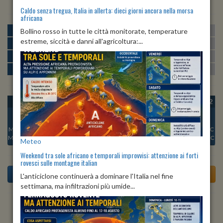
Caldo senza tregua, Italia in allerta: dieci giorni ancora nella morsa
africana
MATTINA
min:
max:
Bollino rosso in tutte le città monitorate, temperature
20º
26º
U
:
54%
-
79%
estreme, siccità e danni all'agricoltura:...
POMERIGGIO
min:
max:
26º
28º
U
:
55%
-
68%
SERA
min:
max:
22º
29º
U
:
78%
-
83%
NOTTE
min:
max:
20º
23º
U
:
81%
-
90%
OGGI
VEN 07
SAB 08
DOM 09
LUN 10
MAR 11
MER 12
Min:
25°C
Min:
23°C
Min:
23°C
Min:
23°C
Min:
23°C
Min:
22°C
Min:
23°C
Max:
31°C
Max:
30°C
Max:
28°C
Max:
28°C
Max:
28°C
Max:
29°C
Max:
28°C
Meteo
Weekend tra sole africano e temporali improvvisi: attenzione ai forti
rovesci sulle montagne italian
L'anticiclone continuerà a dominare l'Italia nel fine
settimana, ma infiltrazioni più umide...
Previsioni del Tempo a Tavenna tra 5 giorni