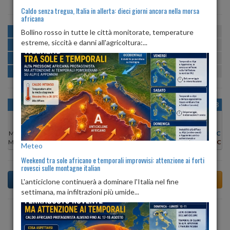
Caldo senza tregua, Italia in allerta: dieci giorni ancora nella morsa
africana
MATTINA
min:
max:
Bollino rosso in tutte le città monitorate, temperature
20º
27º
U
:
53%
-
78%
estreme, siccità e danni all'agricoltura:...
POMERIGGIO
min:
max:
27º
28º
U
:
57%
-
65%
SERA
min:
max:
25º
29º
U
:
76%
-
83%
NOTTE
min:
max:
20º
23º
U
:
79%
-
84%
OGGI
SAB 08
DOM 09
LUN 10
MAR 11
MER 12
GIO 13
Min:
19°C
Min:
19°C
Min:
19°C
Min:
20°C
Min:
21°C
Min:
20°C
Min:
20°C
Max:
27°C
Max:
25°C
Max:
25°C
Max:
27°C
Max:
29°C
Max:
27°C
Max:
27°C
Meteo
Weekend tra sole africano e temporali improvvisi: attenzione ai forti
rovesci sulle montagne italian
L'anticiclone continuerà a dominare l'Italia nel fine
settimana, ma infiltrazioni più umide...
Previsioni del Tempo a Tavagnasco tra 6 giorni