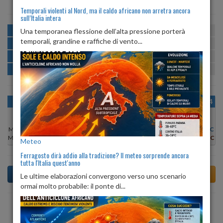
Temporali violenti al Nord, ma il caldo africano non arretra ancora
sull’Italia intera
MATTINA
min:
max:
Una temporanea flessione dell’alta pressione porterà
20º
27º
U
:
54%
-
90%
temporali, grandine e raffiche di vento...
POMERIGGIO
min:
max:
28º
30º
U
:
48%
-
51%
SERA
min:
max:
24º
31º
U
:
69%
-
76%
NOTTE
min:
max:
20º
23º
U
:
81%
-
90%
OGGI
DOM 09
LUN 10
MAR 11
MER 12
GIO 13
VEN 14
Min:
29°C
Min:
27°C
Min:
29°C
Min:
31°C
Min:
29°C
Min:
28°C
Min:
28°C
Max:
30°C
Max:
28°C
Max:
30°C
Max:
33°C
Max:
30°C
Max:
30°C
Max:
30°C
Meteo
Ferragosto dirà addio alla tradizione? Il meteo sorprende ancora
tutta l'Italia quest'anno
Le ultime elaborazioni convergono verso uno scenario
ormai molto probabile: il ponte di...
Previsioni del Tempo a Tavagnacco tra 6 giorni