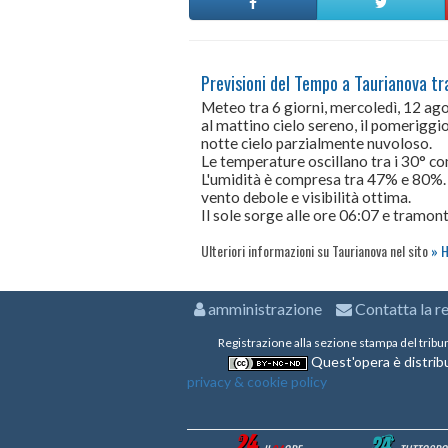
Previsioni del Tempo a Taurianova tra
Meteo tra 6 giorni, mercoledì, 12 a
al mattino cielo sereno, il pomeriggio
notte cielo parzialmente nuvoloso.
Le temperature oscillano tra i 30° 
L'umidità è compresa tra 47% e 80%.
vento debole e visibilità ottima.
Il sole sorge alle ore 06:07 e tramont
Ulteriori informazioni su Taurianova nel sito
H
amministrazione
Contatta la r
Registrazione alla sezione stampa del tribu
Quest'opera è distribu
privacy & cookie policy