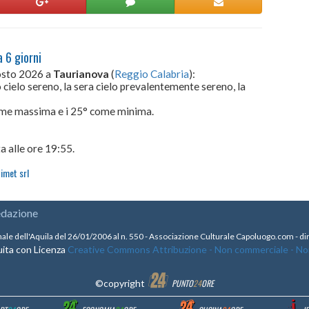
 6 giorni
gosto 2026 a
Taurianova
(
Reggio Calabria
):
 cielo sereno, la sera cielo prevalentemente sereno, la
come massima e i 25° come minima.
a alle ore 19:55.
imet srl
edazione
nale dell'Aquila del 26/01/2006 al n. 550 - Associazione Culturale Capoluogo.com - 
ita con Licenza
Creative Commons Attribuzione - Non commerciale - Non 
©copyright
PUNTO
24
ORE