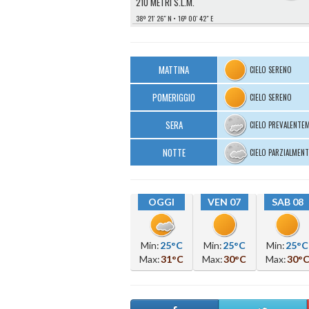
210 METRI S.L.M.
38º 21′ 26″ N
16º 00′ 42″ E
MATTINA
CIELO SERENO
POMERIGGIO
CIELO SERENO
SERA
CIELO PREVALENTE
NOTTE
CIELO PARZIALMEN
OGGI
VEN 07
SAB 08
Min:
25°C
Min:
25°C
Min:
25°C
Max:
31°C
Max:
30°C
Max:
30°