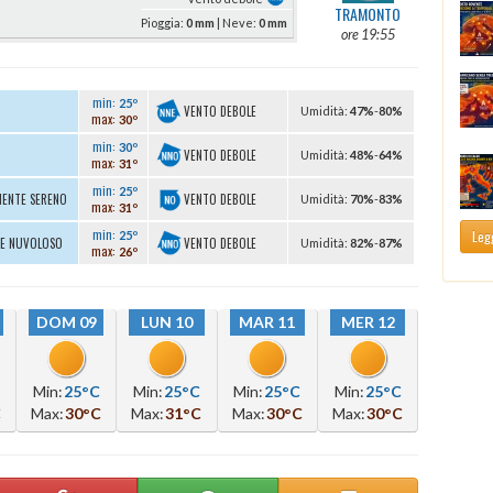
TRAMONTO
Pioggia:
0 mm
| Neve:
0 mm
ore 19:55
min:
25º
VENTO DEBOLE
U
midità
:
47%
-
80%
max:
30º
min:
30º
VENTO DEBOLE
U
midità
:
48%
-
64%
max:
31º
min:
25º
VENTO DEBOLE
MENTE SERENO
U
midità
:
70%
-
83%
max:
31º
min:
Legg
25º
VENTO DEBOLE
TE NUVOLOSO
U
midità
:
82%
-
87%
max:
26º
DOM 09
LUN 10
MAR 11
MER 12
Min:
25°C
Min:
25°C
Min:
25°C
Min:
25°C
C
Max:
30°C
Max:
31°C
Max:
30°C
Max:
30°C