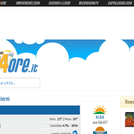
4
ORE
IRRIVERENTE.COM
OCCHIO
AL
LOOK
RECENSIONI.TV
CAPOLUOGO.COM
ilmeteo24ore.it
iorni
New
ALBA
Min:
25°
| Max:
30°
ore 06:07
Umidità
47%
-
80%
vento debole