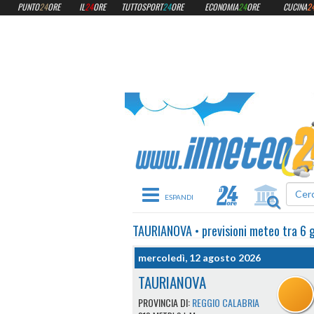
PUNTO
24
ORE
IL
24
ORE
TUTTOSPORT
24
ORE
ECONOMIA
24
ORE
CUCINA
2
Toggle navigation
TAURIANOVA
•
previsioni meteo
tra 6 g
mercoledì, 12 agosto 2026
TAURIANOVA
PROVINCIA DI:
REGGIO CALABRIA