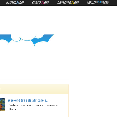
ILMETEO
24
ORE
GOSSIP
24
ORE
OROSCOPO
24
ORE
ABRUZZO
24
ORE.TV
s
Weekend tra sole africano e...
L'anticiclone continuerà a dominare
l'Italia...