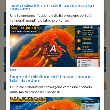
Temporali violenti al Nord, ma il caldo africano non arretra ancora
sull’Italia intera
MATTINA
min:
max:
Una temporanea flessione dell’alta pressione porterà
22º
30º
U
:
47%
-
86%
temporali, grandine e raffiche di vento...
POMERIGGIO
min:
max:
31º
33º
U
:
43%
-
73%
SERA
min:
max:
26º
31º
U
:
79%
-
83%
NOTTE
min:
max:
22º
25º
U
:
77%
-
83%
OGGI
DOM 09
LUN 10
MAR 11
MER 12
GIO 13
VEN 14
Min:
26°C
Min:
25°C
Min:
24°C
Min:
24°C
Min:
24°C
Min:
24°C
Min:
24°C
Max:
31°C
Max:
29°C
Max:
32°C
Max:
31°C
Max:
32°C
Max:
32°C
Max:
30°C
Meteo
Ferragosto dirà addio alla tradizione? Il meteo sorprende ancora
tutta l'Italia quest'anno
Le ultime elaborazioni convergono verso uno scenario
ormai molto probabile: il ponte di...
Previsioni del Tempo a Taurano di oggi