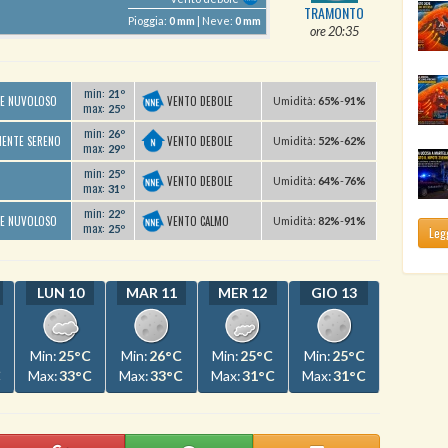
TRAMONTO
Pioggia:
0 mm
| Neve:
0 mm
ore 20:35
min:
21º
VENTO DEBOLE
TE NUVOLOSO
U
midità
:
65%
-
91%
max:
25º
min:
26º
VENTO DEBOLE
MENTE SERENO
U
midità
:
52%
-
62%
max:
29º
min:
25º
VENTO DEBOLE
U
midità
:
64%
-
76%
max:
31º
min:
22º
VENTO CALMO
TE NUVOLOSO
U
midità
:
82%
-
91%
max:
25º
Legg
LUN 10
MAR 11
MER 12
GIO 13
Min:
25°C
Min:
26°C
Min:
25°C
Min:
25°C
C
Max:
33°C
Max:
33°C
Max:
31°C
Max:
31°C