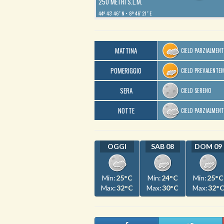
250 METRI S.L.M.
44º 43′ 46″ N
8º 46′ 21″ E
MATTINA
CIELO PARZIALMEN
POMERIGGIO
CIELO PREVALENTE
SERA
CIELO SERENO
NOTTE
CIELO PARZIALMEN
OGGI
SAB 08
DOM 09
Min:
25°C
Min:
24°C
Min:
25°C
Max:
32°C
Max:
30°C
Max:
32°