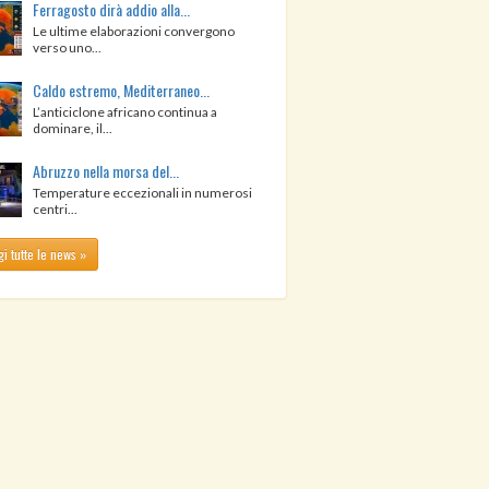
Ferragosto dirà addio alla...
Le ultime elaborazioni convergono
verso uno...
Caldo estremo, Mediterraneo...
L’anticiclone africano continua a
dominare, il...
Abruzzo nella morsa del...
Temperature eccezionali in numerosi
centri...
i tutte le news »