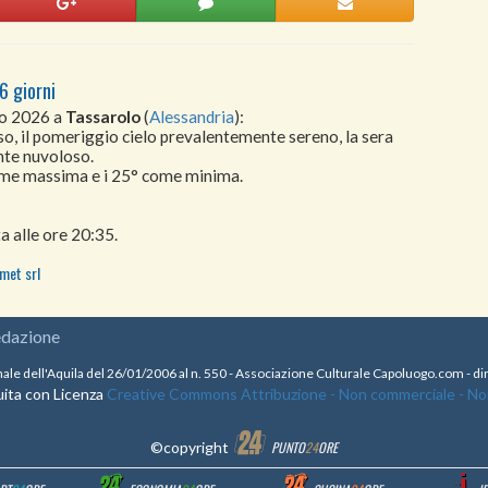
6 giorni
to 2026 a
Tassarolo
(
Alessandria
):
so, il pomeriggio cielo prevalentemente sereno, la sera
ente nuvoloso.
come massima e i 25° come minima.
a alle ore 20:35.
met srl
edazione
nale dell'Aquila del 26/01/2006 al n. 550 - Associazione Culturale Capoluogo.com - 
ita con Licenza
Creative Commons Attribuzione - Non commerciale - Non 
©copyright
PUNTO
24
ORE