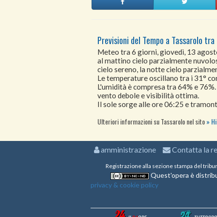
Previsioni del Tempo a Tassarolo tra 
Meteo tra 6 giorni, giovedì, 13 agos
al mattino cielo parzialmente nuvolo
cielo sereno, la notte cielo parzialm
Le temperature oscillano tra i 31° 
L'umidità è compresa tra 64% e 76%.
vento debole e visibilità ottima.
Il sole sorge alle ore 06:25 e tramont
Ulteriori informazioni su Tassarolo nel sito
Hi
amministrazione
Contatta la r
Registrazione alla sezione stampa del tribu
Quest'opera è distribu
privacy & cookie policy