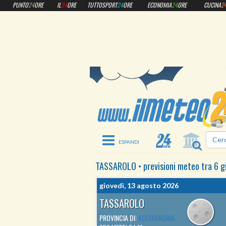
PUNTO
24
ORE
IL
24
ORE
TUTTOSPORT
24
ORE
ECONOMIA
24
ORE
CUCINA
2
Toggle navigation
TASSAROLO
•
previsioni meteo
tra 6 g
giovedì, 13 agosto 2026
TASSAROLO
PROVINCIA DI:
ALESSANDRIA