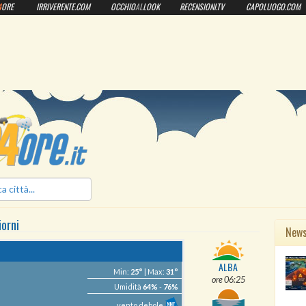
4
ORE
IRRIVERENTE.COM
OCCHIO
AL
LOOK
RECENSIONI.TV
CAPOLUOGO.COM
ilmeteo24ore.it
iorni
New
ALBA
Min:
25°
| Max:
31°
ore 06:25
Umidità
64%
-
76%
vento debole