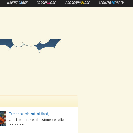
ILMETEO
24
ORE
GOSSIP
24
ORE
OROSCOPO
24
ORE
ABRUZZO
24
ORE.TV
s
Temporali violenti al Nord,...
Una temporanea flessione dell’alta
pressione...