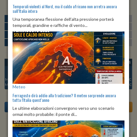
Temporali violenti al Nord, ma il caldo africano non arretra ancora
sull’Italia intera
MATTINA
min:
max:
Una temporanea flessione dell’alta pressione porterà
21º
30º
U
:
44%
-
84%
temporali, grandine e raffiche di vento...
POMERIGGIO
min:
max:
31º
32º
U
:
40%
-
50%
SERA
min:
max:
25º
31º
U
:
58%
-
81%
NOTTE
min:
max:
22º
26º
U
:
81%
-
83%
OGGI
DOM 09
LUN 10
MAR 11
MER 12
GIO 13
VEN 14
Min:
23°C
Min:
22°C
Min:
22°C
Min:
22°C
Min:
19°C
Min:
20°C
Min:
20°C
Max:
24°C
Max:
25°C
Max:
25°C
Max:
26°C
Max:
24°C
Max:
25°C
Max:
25°C
Meteo
Ferragosto dirà addio alla tradizione? Il meteo sorprende ancora
tutta l'Italia quest'anno
Le ultime elaborazioni convergono verso uno scenario
ormai molto probabile: il ponte di...
Previsioni del Tempo a Tarsia tra 3 giorni