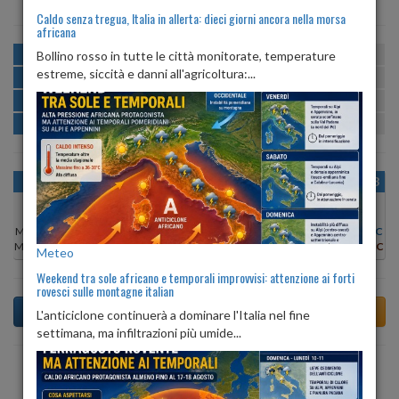
Caldo senza tregua, Italia in allerta: dieci giorni ancora nella morsa
africana
MATTINA
min:
max:
Bollino rosso in tutte le città monitorate, temperature
21º
26º
U
:
67%
-
89%
estreme, siccità e danni all'agricoltura:...
POMERIGGIO
min:
max:
26º
28º
U
:
57%
-
69%
SERA
min:
max:
22º
26º
U
:
79%
-
89%
NOTTE
min:
max:
21º
22º
U
:
87%
-
88%
OGGI
SAB 08
DOM 09
LUN 10
MAR 11
MER 12
GIO 13
Min:
22°C
Min:
21°C
Min:
19°C
Min:
20°C
Min:
21°C
Min:
20°C
Min:
20°C
Max:
25°C
Max:
26°C
Max:
26°C
Max:
29°C
Max:
31°C
Max:
29°C
Max:
29°C
Meteo
Weekend tra sole africano e temporali improvvisi: attenzione ai forti
rovesci sulle montagne italian
L'anticiclone continuerà a dominare l'Italia nel fine
settimana, ma infiltrazioni più umide...
Previsioni del Tempo a Tarcento di domani