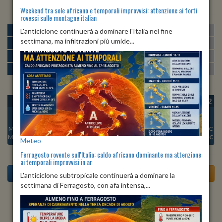
Weekend tra sole africano e temporali improvvisi: attenzione ai forti
rovesci sulle montagne italian
MATTINA
min:
max:
L'anticiclone continuerà a dominare l'Italia nel fine
22º
30º
U
:
51%
-
89%
settimana, ma infiltrazioni più umide...
POMERIGGIO
min:
max:
30º
32º
U
:
52%
-
67%
SERA
min:
max:
26º
34º
U
:
77%
-
82%
NOTTE
min:
max:
22º
25º
U
:
83%
-
90%
OGGI
VEN 07
SAB 08
DOM 09
LUN 10
MAR 11
MER 12
Min:
25°C
Min:
23°C
Min:
23°C
Min:
21°C
Min:
22°C
Min:
22°C
Min:
22°C
Max:
28°C
Max:
26°C
Max:
24°C
Max:
25°C
Max:
24°C
Max:
25°C
Max:
25°C
Meteo
Ferragosto rovente sull'Italia: caldo africano dominante ma attenzione
ai temporali improvvisi in ar
L'anticiclone subtropicale continuerà a dominare la
settimana di Ferragosto, con afa intensa,...
Previsioni del Tempo a Talmassons tra 6 giorni