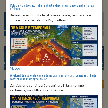
Caldo senza tregua, Italia in allerta: dieci giorni ancora nella morsa
africana
MATTINA
min:
max:
Bollino rosso in tutte le città monitorate, temperature
24º
29º
U
:
68%
-
79%
estreme, siccità e danni all'agricoltura:...
POMERIGGIO
min:
max:
29º
31º
U
:
65%
-
70%
SERA
min:
max:
26º
33º
U
:
74%
-
83%
NOTTE
min:
max:
25º
26º
U
:
71%
-
80%
OGGI
VEN 07
SAB 08
DOM 09
LUN 10
MAR 11
MER 12
Min:
26°C
Min:
27°C
Min:
27°C
Min:
27°C
Min:
26°C
Min:
27°C
Min:
27°C
Max:
33°C
Max:
30°C
Max:
30°C
Max:
29°C
Max:
30°C
Max:
29°C
Max:
30°C
Meteo
Weekend tra sole africano e temporali improvvisi: attenzione ai forti
rovesci sulle montagne italian
L'anticiclone continuerà a dominare l'Italia nel fine
settimana, ma infiltrazioni più umide...
Previsioni del Tempo a Senigallia di oggi