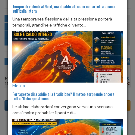
Temporali violenti al Nord, ma il caldo africano non arretra ancora
sull’Italia intera
MATTINA
min:
max:
Una temporanea flessione dell’alta pressione porterà
20º
25º
U
:
65%
-
89%
temporali, grandine e raffiche di vento...
POMERIGGIO
min:
max:
26º
27º
U
:
56%
-
63%
SERA
min:
max:
20º
26º
U
:
64%
-
81%
NOTTE
min:
max:
20º
21º
U
:
86%
-
87%
OGGI
MAR 11
MER 12
GIO 13
VEN 14
SAB 15
DOM 16
Min:
29°C
Min:
29°C
Min:
28°C
Min:
26°C
Min:
26°C
Min:
26°C
Min:
28°C
Max:
32°C
Max:
31°C
Max:
29°C
Max:
27°C
Max:
27°C
Max:
28°C
Max:
30°C
Meteo
Ferragosto dirà addio alla tradizione? Il meteo sorprende ancora
tutta l'Italia quest'anno
Le ultime elaborazioni convergono verso uno scenario
ormai molto probabile: il ponte di...
Previsioni del Tempo a Sarsina tra 4 giorni