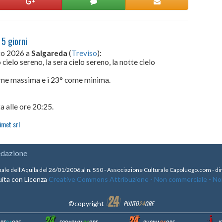
 5 giorni
sto 2026 a
Salgareda
(
Treviso
):
cielo sereno, la sera cielo sereno, la notte cielo
come massima e i 23° come minima.
a alle ore 20:25.
imet srl
edazione
nale dell'Aquila del 26/01/2006 al n. 550 - Associazione Culturale Capoluogo.com - 
ita con Licenza
Creative Commons Attribuzione - Non commerciale - Non 
©copyright
PUNTO
24
ORE