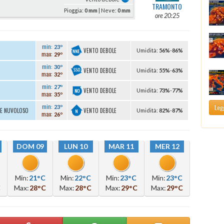
TRAMONTO
Pioggia:
0 mm
| Neve:
0 mm
ore 20:25
min:
23º
VENTO DEBOLE
U
midità
:
56%
-
86%
max:
29º
min:
30º
VENTO DEBOLE
U
midità
:
55%
-
63%
max:
32º
min:
27º
VENTO DEBOLE
U
midità
:
73%
-
77%
max:
35º
min:
Legg
23º
VENTO DEBOLE
TE NUVOLOSO
U
midità
:
82%
-
87%
max:
26º
DOM 09
LUN 10
MAR 11
MER 12
Min:
21°C
Min:
22°C
Min:
23°C
Min:
23°C
C
Max:
28°C
Max:
28°C
Max:
29°C
Max:
29°C