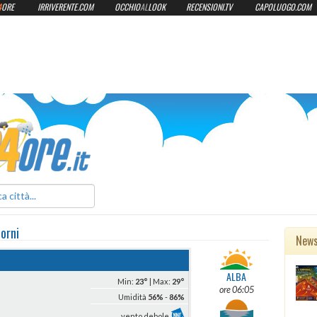
4
ORE
IRRIVERENTE.COM
OCCHIO
AL
LOOK
RECENSIONI.TV
CAPOLUOGO.COM
ilmeteo24ore.it
iorni
New
ALBA
Min:
23°
| Max:
29°
ore 06:05
Umidità
56%
-
86%
vento debole