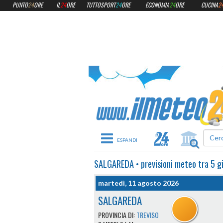
PUNTO
24
ORE
IL
24
ORE
TUTTOSPORT
24
ORE
ECONOMIA
24
ORE
CUCINA
2
Toggle navigation
SALGAREDA
•
previsioni meteo
tra 5 g
martedì, 11 agosto 2026
SALGAREDA
PROVINCIA DI:
TREVISO