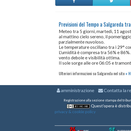
Previsioni del Tempo a Salgareda tra
Meteo tra 5 giorni, martedì, 11 ago
al mattino cielo sereno, il pomeriggio 
parzialmente nuvoloso.
Le temperature oscillano tra i 29° 
L'umidità è compresa tra 56% e 86%.
vento debole e visibilità ottima.
Il sole sorge alle ore 06:05 e tramont
Ulteriori informazioni su Salgareda nel sito
H
amministrazione
Contatta la r
Registrazione alla sezione stampa del tribu
Quest'opera è distribu
privacy & cookie policy