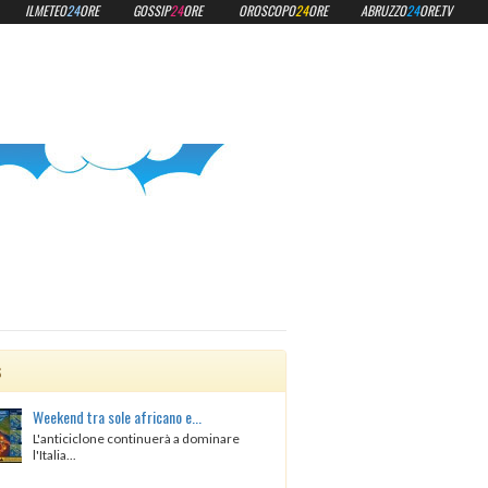
ILMETEO
24
ORE
GOSSIP
24
ORE
OROSCOPO
24
ORE
ABRUZZO
24
ORE.TV
s
Weekend tra sole africano e...
L'anticiclone continuerà a dominare
l'Italia...