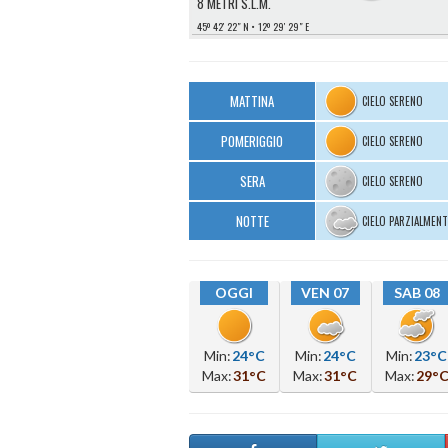
8 METRI S.L.M.
45º 42′ 22″ N
12º 29′ 29″ E
MATTINA
CIELO SERENO
POMERIGGIO
CIELO SERENO
SERA
CIELO SERENO
NOTTE
CIELO PARZIALMEN
OGGI
VEN 07
SAB 08
Min:
24°C
Min:
24°C
Min:
23°C
Max:
31°C
Max:
31°C
Max:
29°