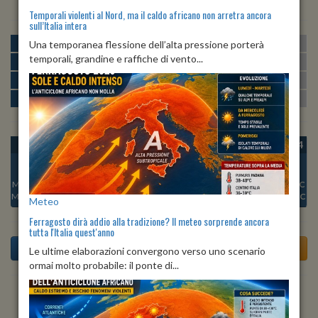
Temporali violenti al Nord, ma il caldo africano non arretra ancora
sull’Italia intera
MATTINA
min:
max:
Una temporanea flessione dell’alta pressione porterà
21º
28º
U
:
52%
-
83%
temporali, grandine e raffiche di vento...
POMERIGGIO
min:
max:
28º
30º
U
:
52%
-
53%
SERA
min:
max:
25º
32º
U
:
69%
-
77%
NOTTE
min:
max:
21º
23º
U
:
79%
-
84%
OGGI
DOM 09
LUN 10
MAR 11
MER 12
GIO 13
VEN 14
Min:
22°C
Min:
21°C
Min:
21°C
Min:
22°C
Min:
21°C
Min:
21°C
Min:
21°C
Max:
23°C
Max:
24°C
Max:
23°C
Max:
24°C
Max:
25°C
Max:
23°C
Max:
23°C
Meteo
Ferragosto dirà addio alla tradizione? Il meteo sorprende ancora
tutta l'Italia quest'anno
Le ultime elaborazioni convergono verso uno scenario
ormai molto probabile: il ponte di...
Previsioni del Tempo a Collebeato di dopodomani