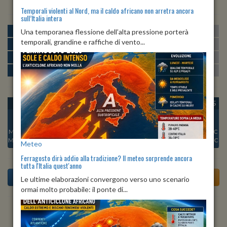
Temporali violenti al Nord, ma il caldo africano non arretra ancora
sull’Italia intera
MATTINA
min:
max:
Una temporanea flessione dell’alta pressione porterà
24º
27º
U
:
81%
-
93%
temporali, grandine e raffiche di vento...
POMERIGGIO
min:
max:
26º
28º
U
:
79%
-
83%
SERA
min:
max:
24º
29º
U
:
82%
-
98%
NOTTE
min:
max:
24º
24º
U
:
93%
-
99%
OGGI
LUN 10
MAR 11
MER 12
GIO 13
VEN 14
SAB 15
Min:
20°C
Min:
20°C
Min:
21°C
Min:
21°C
Min:
22°C
Min:
24°C
Min:
24°C
Max:
23°C
Max:
22°C
Max:
24°C
Max:
24°C
Max:
23°C
Max:
24°C
Max:
24°C
Meteo
Ferragosto dirà addio alla tradizione? Il meteo sorprende ancora
tutta l'Italia quest'anno
Le ultime elaborazioni convergono verso uno scenario
ormai molto probabile: il ponte di...
Previsioni del Tempo a Breno tra 5 giorni