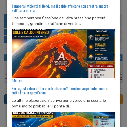
Temporali violenti al Nord, ma il caldo africano non arretra ancora
sull’Italia intera
MATTINA
min:
max:
Una temporanea flessione dell’alta pressione porterà
17º
24º
U
:
58%
-
87%
temporali, grandine e raffiche di vento...
POMERIGGIO
min:
max:
23º
24º
U
:
66%
-
80%
SERA
min:
max:
20º
22º
U
:
82%
-
89%
NOTTE
min:
max:
17º
19º
U
:
86%
-
90%
OGGI
LUN 10
MAR 11
MER 12
GIO 13
VEN 14
SAB 15
Min:
23°C
Min:
25°C
Min:
25°C
Min:
23°C
Min:
22°C
Min:
22°C
Min:
22°C
Max:
24°C
Max:
26°C
Max:
26°C
Max:
24°C
Max:
23°C
Max:
23°C
Max:
23°C
Meteo
Ferragosto dirà addio alla tradizione? Il meteo sorprende ancora
tutta l'Italia quest'anno
Le ultime elaborazioni convergono verso uno scenario
ormai molto probabile: il ponte di...
Previsioni del Tempo a Borno tra 3 giorni