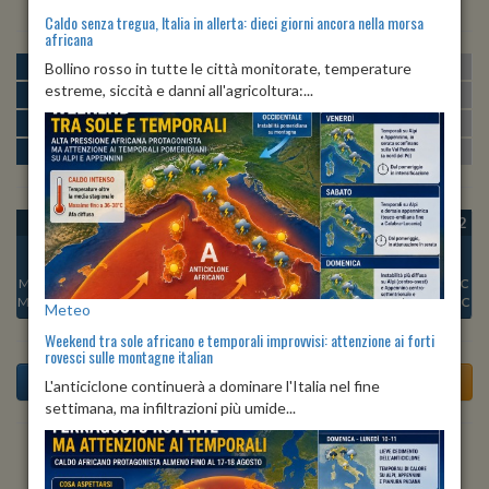
Caldo senza tregua, Italia in allerta: dieci giorni ancora nella morsa
africana
MATTINA
min:
max:
Bollino rosso in tutte le città monitorate, temperature
22º
29º
U
:
54%
-
76%
estreme, siccità e danni all'agricoltura:...
POMERIGGIO
min:
max:
29º
31º
U
:
51%
-
54%
SERA
min:
max:
28º
33º
U
:
66%
-
72%
NOTTE
min:
max:
23º
28º
U
:
66%
-
79%
OGGI
VEN 07
SAB 08
DOM 09
LUN 10
MAR 11
MER 12
Min:
28°C
Min:
25°C
Min:
25°C
Min:
26°C
Min:
27°C
Min:
27°C
Min:
27°C
Max:
33°C
Max:
31°C
Max:
31°C
Max:
31°C
Max:
33°C
Max:
35°C
Max:
32°C
Meteo
Weekend tra sole africano e temporali improvvisi: attenzione ai forti
rovesci sulle montagne italian
L'anticiclone continuerà a dominare l'Italia nel fine
settimana, ma infiltrazioni più umide...
Previsioni del Tempo a Bassano Bresciano di oggi