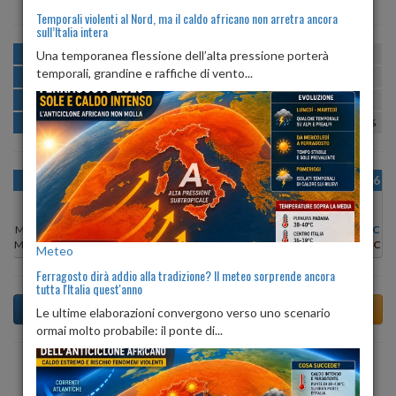
Temporali violenti al Nord, ma il caldo africano non arretra ancora
sull’Italia intera
MATTINA
min:
max:
Una temporanea flessione dell’alta pressione porterà
19º
26º
U
:
61%
-
100%
temporali, grandine e raffiche di vento...
POMERIGGIO
min:
max:
28º
29º
U
:
51%
-
60%
SERA
min:
max:
23º
27º
U
:
65%
-
97%
NOTTE
min:
max:
19º
21º
U
:
100%
-
100%
OGGI
MAR 11
MER 12
GIO 13
VEN 14
SAB 15
DOM 16
Min:
25°C
Min:
26°C
Min:
26°C
Min:
28°C
Min:
27°C
Min:
27°C
Min:
25°C
Max:
28°C
Max:
27°C
Max:
27°C
Max:
29°C
Max:
28°C
Max:
29°C
Max:
28°C
Meteo
Ferragosto dirà addio alla tradizione? Il meteo sorprende ancora
tutta l'Italia quest'anno
Le ultime elaborazioni convergono verso uno scenario
ormai molto probabile: il ponte di...
Previsioni del Tempo a Aymavilles tra 3 giorni