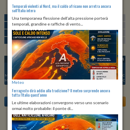
Temporali violenti al Nord, ma il caldo africano non arretra ancora
sull’Italia intera
MATTINA
min:
max:
Una temporanea flessione dell’alta pressione porterà
17º
29º
U
:
62%
-
100%
temporali, grandine e raffiche di vento...
POMERIGGIO
min:
max:
28º
31º
U
:
44%
-
70%
SERA
min:
max:
20º
32º
U
:
73%
-
92%
NOTTE
min:
max:
17º
19º
U
:
93%
-
99%
OGGI
DOM 09
LUN 10
MAR 11
MER 12
GIO 13
VEN 14
Min:
22°C
Min:
22°C
Min:
21°C
Min:
20°C
Min:
20°C
Min:
21°C
Min:
22°C
Max:
27°C
Max:
24°C
Max:
26°C
Max:
30°C
Max:
32°C
Max:
32°C
Max:
31°C
Meteo
Ferragosto dirà addio alla tradizione? Il meteo sorprende ancora
tutta l'Italia quest'anno
Le ultime elaborazioni convergono verso uno scenario
ormai molto probabile: il ponte di...
Previsioni del Tempo a Assoro tra 4 giorni