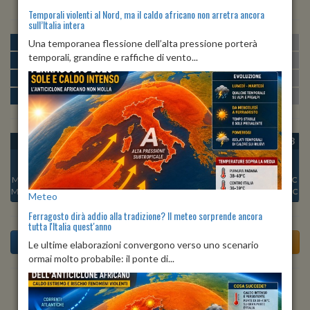
Temporali violenti al Nord, ma il caldo africano non arretra ancora
sull’Italia intera
MATTINA
min:
max:
Una temporanea flessione dell’alta pressione porterà
22º
29º
U
:
61%
-
98%
temporali, grandine e raffiche di vento...
POMERIGGIO
min:
max:
30º
32º
U
:
41%
-
51%
SERA
min:
max:
25º
33º
U
:
63%
-
85%
NOTTE
min:
max:
23º
25º
U
:
87%
-
95%
OGGI
SAB 08
DOM 09
LUN 10
MAR 11
MER 12
GIO 13
Min:
27°C
Min:
26°C
Min:
26°C
Min:
26°C
Min:
25°C
Min:
25°C
Min:
25°C
Max:
33°C
Max:
32°C
Max:
31°C
Max:
34°C
Max:
35°C
Max:
33°C
Max:
28°C
Meteo
Ferragosto dirà addio alla tradizione? Il meteo sorprende ancora
tutta l'Italia quest'anno
Le ultime elaborazioni convergono verso uno scenario
ormai molto probabile: il ponte di...
Previsioni del Tempo a Asciano tra 5 giorni