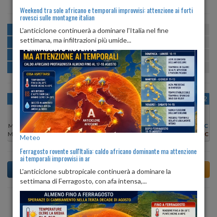
Weekend tra sole africano e temporali improvvisi: attenzione ai forti
rovesci sulle montagne italian
MATTINA
min:
max:
L'anticiclone continuerà a dominare l'Italia nel fine
19º
30º
U
:
40%
-
82%
settimana, ma infiltrazioni più umide...
POMERIGGIO
min:
max:
29º
31º
U
:
41%
-
74%
SERA
min:
max:
24º
30º
U
:
81%
-
89%
NOTTE
min:
max:
20º
22º
U
:
84%
-
92%
OGGI
VEN 07
SAB 08
DOM 09
LUN 10
MAR 11
MER 12
Min:
19°C
Min:
21°C
Min:
20°C
Min:
19°C
Min:
19°C
Min:
20°C
Min:
20°C
Max:
29°C
Max:
24°C
Max:
23°C
Max:
26°C
Max:
30°C
Max:
30°C
Max:
27°C
Meteo
Ferragosto rovente sull'Italia: caldo africano dominante ma attenzione
ai temporali improvvisi in ar
L'anticiclone subtropicale continuerà a dominare la
settimana di Ferragosto, con afa intensa,...
Previsioni del Tempo a Arta Terme tra 4 giorni