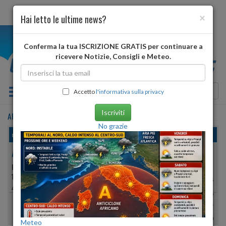
×
Hai letto le ultime news?
i
Conferma la tua ISCRIZIONE GRATIS per continuare a
ricevere Notizie, Consigli e Meteo.
Toggle navigation
Accetto
l'informativa sulla privacy
Iscriviti
ARCORE
•
previsioni meteo
dopodomani
No grazie
martedì, 11 agosto 2026
ARCORE
PROVINCIA DI:
MONZA E DELLA BRIANZA
193 METRI S.L.M.
Min:
28°
| Max:
30°
45º 37′ 39″ N
9º 19′ 36″ E
Umidità
44%
-
51%
vento debole
Pioggia:
0 mm
| Neve:
0 mm
Meteo