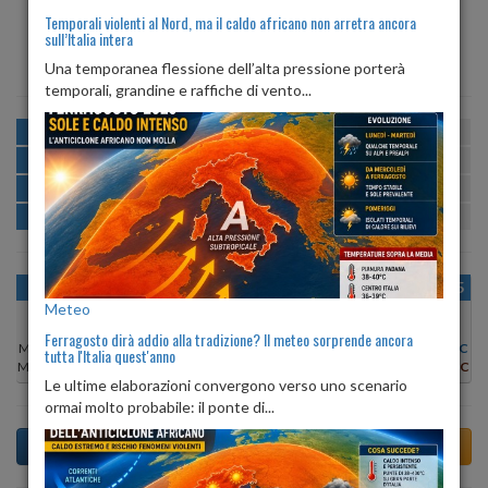
Temporali violenti al Nord, ma il caldo africano non arretra ancora
sull’Italia intera
ALBA
TRAMONTO
ore 06:18
ore 20:37
Una temporanea flessione dell’alta pressione porterà
temporali, grandine e raffiche di vento...
MATTINA
min:
max:
21º
27º
U
:
53%
-
81%
POMERIGGIO
min:
max:
28º
30º
U
:
44%
-
51%
SERA
min:
max:
26º
32º
U
:
63%
-
68%
NOTTE
min:
max:
22º
25º
U
:
75%
-
83%
OGGI
LUN 10
MAR 11
MER 12
GIO 13
VEN 14
SAB 15
Meteo
Ferragosto dirà addio alla tradizione? Il meteo sorprende ancora
Min:
27°C
Min:
28°C
Min:
28°C
Min:
28°C
Min:
27°C
Min:
26°C
Min:
26°C
tutta l'Italia quest'anno
Max:
29°C
Max:
30°C
Max:
30°C
Max:
30°C
Max:
29°C
Max:
28°C
Max:
28°C
Le ultime elaborazioni convergono verso uno scenario
ormai molto probabile: il ponte di...