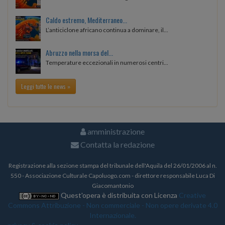
Caldo estremo, Mediterraneo...
L’anticiclone africano continua a dominare, il...
Abruzzo nella morsa del...
Temperature eccezionali in numerosi centri...
Leggi tutte le news »
amministrazione
Contatta la redazione
Registrazione alla sezione stampa del tribunale dell'Aquila del 26/01/2006 al n.
550 - Associazione Culturale Capoluogo.com - direttore responsabile Luca Di
Giacomantonio
Quest'opera è distribuita con Licenza
Creative
Commons Attribuzione - Non commerciale - Non opere derivate 4.0
Internazionale.