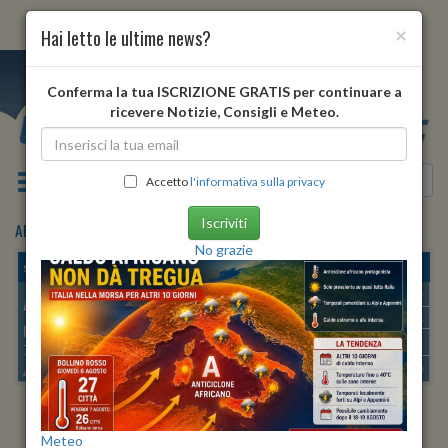
×
Hai letto le ultime news?
i
Conferma la tua ISCRIZIONE GRATIS per continuare a
ricevere Notizie, Consigli e Meteo.
Toggle navigation
Accetto
l'informativa sulla privacy
Iscriviti
ARCOLA
•
previsioni meteo
dopodomani
No grazie
sabato, 08 agosto 2026
ARCOLA
Min:
26°
| Max:
31°
Umidità
72%
-
83%
PROVINCIA DI:
LA SPEZIA
vento debole
70 METRI S.L.M.
Pioggia:
0 mm
| Neve:
0 mm
44º 07′ 10″ N
9º 54′ 49″ E
ALBA
TRAMONTO
Meteo
ore 06:16
ore 20:36