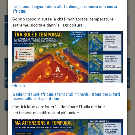
Caldo senza tregua, Italia in allerta: dieci giorni ancora nella morsa
africana
MATTINA
min:
max:
Bollino rosso in tutte le città monitorate, temperature
24º
29º
U
:
63%
-
90%
estreme, siccità e danni all'agricoltura:...
POMERIGGIO
min:
max:
28º
30º
U
:
58%
-
62%
SERA
min:
max:
26º
31º
U
:
72%
-
83%
NOTTE
min:
max:
24º
26º
U
:
83%
-
88%
OGGI
VEN 07
SAB 08
DOM 09
LUN 10
MAR 11
MER 12
Min:
25°C
Min:
27°C
Min:
26°C
Min:
27°C
Min:
26°C
Min:
25°C
Min:
25°C
Max:
29°C
Max:
30°C
Max:
31°C
Max:
31°C
Max:
30°C
Max:
30°C
Max:
29°C
Meteo
Weekend tra sole africano e temporali improvvisi: attenzione ai forti
rovesci sulle montagne italian
L'anticiclone continuerà a dominare l'Italia nel fine
settimana, ma infiltrazioni più umide...
Previsioni del Tempo a Arcola di dopodomani