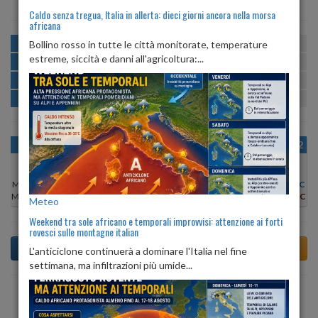
Caldo senza tregua, Italia in allerta: dieci giorni ancora nella morsa
africana
MATTINA
min:
max:
Bollino rosso in tutte le città monitorate, temperature
19º
26º
U
:
52%
-
83%
estreme, siccità e danni all'agricoltura:...
POMERIGGIO
min:
max:
27º
29º
U
:
47%
-
52%
SERA
min:
max:
25º
30º
U
:
66%
-
71%
NOTTE
min:
max:
20º
23º
U
:
80%
-
84%
OGGI
VEN 07
SAB 08
DOM 09
LUN 10
MAR 11
MER 12
Min:
27°C
Min:
26°C
Min:
25°C
Min:
25°C
Min:
27°C
Min:
28°C
Min:
27°C
Max:
29°C
Max:
28°C
Max:
27°C
Max:
27°C
Max:
29°C
Max:
29°C
Max:
29°C
Meteo
Weekend tra sole africano e temporali improvvisi: attenzione ai forti
rovesci sulle montagne italian
L'anticiclone continuerà a dominare l'Italia nel fine
settimana, ma infiltrazioni più umide...
Previsioni del Tempo a Arcisate tra 6 giorni