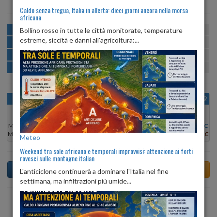
Caldo senza tregua, Italia in allerta: dieci giorni ancora nella morsa
africana
MATTINA
min:
max:
Bollino rosso in tutte le città monitorate, temperature
19º
26º
U
:
55%
-
74%
estreme, siccità e danni all'agricoltura:...
POMERIGGIO
min:
max:
26º
27º
U
:
52%
-
55%
SERA
min:
max:
21º
27º
U
:
68%
-
76%
NOTTE
min:
max:
19º
21º
U
:
72%
-
81%
OGGI
VEN 07
SAB 08
DOM 09
LUN 10
MAR 11
MER 12
Min:
27°C
Min:
26°C
Min:
26°C
Min:
26°C
Min:
26°C
Min:
26°C
Min:
26°C
Max:
28°C
Max:
27°C
Max:
26°C
Max:
27°C
Max:
27°C
Max:
27°C
Max:
27°C
Meteo
Weekend tra sole africano e temporali improvvisi: attenzione ai forti
rovesci sulle montagne italian
L'anticiclone continuerà a dominare l'Italia nel fine
settimana, ma infiltrazioni più umide...
Previsioni del Tempo a Arcinazzo Romano tra 4 giorni