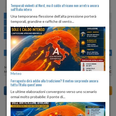
Temporali violenti al Nord, ma il caldo africano non arretra ancora
sull’Italia intera
MATTINA
min:
max:
Una temporanea flessione dell’alta pressione porterà
20º
27º
U
:
56%
-
100%
temporali, grandine e raffiche di vento...
POMERIGGIO
min:
max:
28º
30º
U
:
43%
-
49%
SERA
min:
max:
24º
30º
U
:
50%
-
82%
NOTTE
min:
max:
20º
21º
U
:
98%
-
100%
OGGI
DOM 09
LUN 10
MAR 11
MER 12
GIO 13
VEN 14
Min:
28°C
Min:
28°C
Min:
29°C
Min:
30°C
Min:
30°C
Min:
30°C
Min:
29°C
Max:
29°C
Max:
30°C
Max:
31°C
Max:
32°C
Max:
32°C
Max:
31°C
Max:
30°C
Meteo
Ferragosto dirà addio alla tradizione? Il meteo sorprende ancora
tutta l'Italia quest'anno
Le ultime elaborazioni convergono verso uno scenario
ormai molto probabile: il ponte di...
Previsioni del Tempo a Arbus di domani