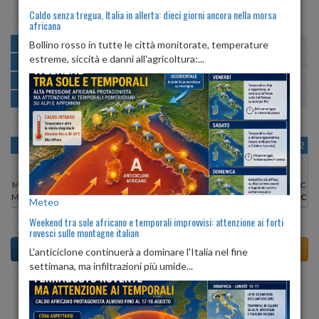
Caldo senza tregua, Italia in allerta: dieci giorni ancora nella morsa
africana
MATTINA
min:
max:
Bollino rosso in tutte le città monitorate, temperature
21º
30º
U
:
44%
-
84%
estreme, siccità e danni all'agricoltura:...
POMERIGGIO
min:
max:
30º
32º
U
:
48%
-
74%
SERA
min:
max:
25º
31º
U
:
82%
-
89%
NOTTE
min:
max:
21º
23º
U
:
86%
-
89%
OGGI
VEN 07
SAB 08
DOM 09
LUN 10
MAR 11
MER 12
Min:
31°C
Min:
25°C
Min:
26°C
Min:
27°C
Min:
30°C
Min:
31°C
Min:
29°C
Max:
32°C
Max:
27°C
Max:
29°C
Max:
28°C
Max:
32°C
Max:
31°C
Max:
33°C
Meteo
Weekend tra sole africano e temporali improvvisi: attenzione ai forti
rovesci sulle montagne italian
L'anticiclone continuerà a dominare l'Italia nel fine
settimana, ma infiltrazioni più umide...
Previsioni del Tempo a Arba tra 4 giorni