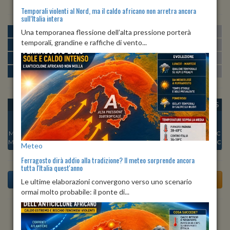
Temporali violenti al Nord, ma il caldo africano non arretra ancora
sull’Italia intera
MATTINA
min:
max:
Una temporanea flessione dell’alta pressione porterà
17º
24º
U
:
74%
-
93%
temporali, grandine e raffiche di vento...
POMERIGGIO
min:
max:
25º
26º
U
:
66%
-
71%
SERA
min:
max:
19º
26º
U
:
79%
-
88%
NOTTE
min:
max:
17º
19º
U
:
92%
-
97%
OGGI
LUN 10
MAR 11
MER 12
GIO 13
VEN 14
SAB 15
Min:
20°C
Min:
19°C
Min:
19°C
Min:
20°C
Min:
20°C
Min:
19°C
Min:
21°C
Max:
28°C
Max:
27°C
Max:
28°C
Max:
27°C
Max:
28°C
Max:
26°C
Max:
29°C
Meteo
Ferragosto dirà addio alla tradizione? Il meteo sorprende ancora
tutta l'Italia quest'anno
Le ultime elaborazioni convergono verso uno scenario
ormai molto probabile: il ponte di...
Previsioni del Tempo a Aquilonia tra 5 giorni