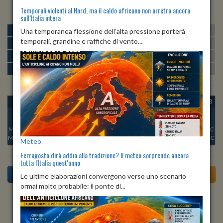
Temporali violenti al Nord, ma il caldo africano non arretra ancora
sull’Italia intera
MATTINA
min:
max:
Una temporanea flessione dell’alta pressione porterà
18º
28º
U
:
61%
-
100%
temporali, grandine e raffiche di vento...
POMERIGGIO
min:
max:
29º
33º
U
:
46%
-
66%
SERA
min:
max:
23º
33º
U
:
74%
-
88%
NOTTE
min:
max:
19º
22º
U
:
89%
-
96%
OGGI
SAB 08
DOM 09
LUN 10
MAR 11
MER 12
GIO 13
Min:
24°C
Min:
24°C
Min:
24°C
Min:
24°C
Min:
22°C
Min:
23°C
Min:
23°C
Max:
29°C
Max:
28°C
Max:
28°C
Max:
30°C
Max:
31°C
Max:
33°C
Max:
31°C
Meteo
Ferragosto dirà addio alla tradizione? Il meteo sorprende ancora
tutta l'Italia quest'anno
Le ultime elaborazioni convergono verso uno scenario
ormai molto probabile: il ponte di...
Previsioni del Tempo a Aquara tra 5 giorni