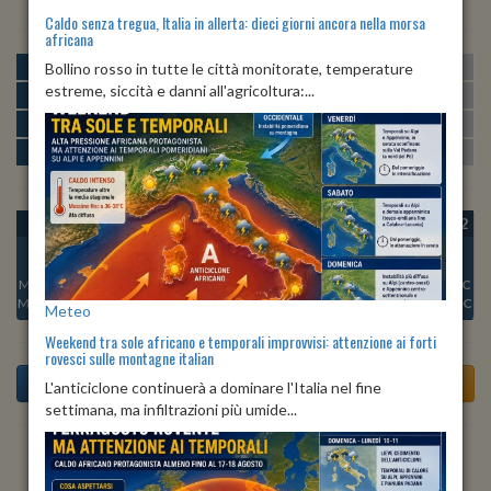
Caldo senza tregua, Italia in allerta: dieci giorni ancora nella morsa
africana
MATTINA
min:
max:
Bollino rosso in tutte le città monitorate, temperature
16º
27º
U
:
44%
-
77%
estreme, siccità e danni all'agricoltura:...
POMERIGGIO
min:
max:
27º
29º
U
:
42%
-
61%
SERA
min:
max:
21º
30º
U
:
73%
-
88%
NOTTE
min:
max:
17º
20º
U
:
73%
-
84%
OGGI
VEN 07
SAB 08
DOM 09
LUN 10
MAR 11
MER 12
Min:
21°C
Min:
21°C
Min:
21°C
Min:
22°C
Min:
21°C
Min:
21°C
Min:
21°C
Max:
29°C
Max:
28°C
Max:
30°C
Max:
31°C
Max:
30°C
Max:
30°C
Max:
30°C
Meteo
Weekend tra sole africano e temporali improvvisi: attenzione ai forti
rovesci sulle montagne italian
L'anticiclone continuerà a dominare l'Italia nel fine
settimana, ma infiltrazioni più umide...
Previsioni del Tempo a Aprigliano tra 6 giorni