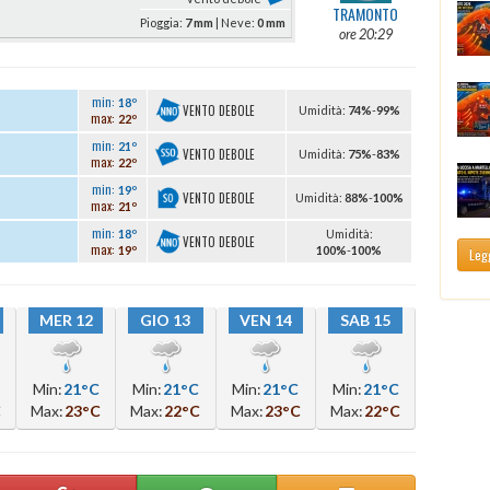
TRAMONTO
Pioggia:
7 mm
| Neve:
0 mm
ore 20:29
min:
18º
VENTO DEBOLE
U
midità
:
74%
-
99%
max:
22º
min:
21º
VENTO DEBOLE
U
midità
:
75%
-
83%
max:
22º
min:
19º
VENTO DEBOLE
U
midità
:
88%
-
100%
max:
21º
min:
18º
U
midità
:
VENTO DEBOLE
max:
19º
100%
-
100%
Legg
MER 12
GIO 13
VEN 14
SAB 15
Min:
21°C
Min:
21°C
Min:
21°C
Min:
21°C
C
Max:
23°C
Max:
22°C
Max:
23°C
Max:
22°C