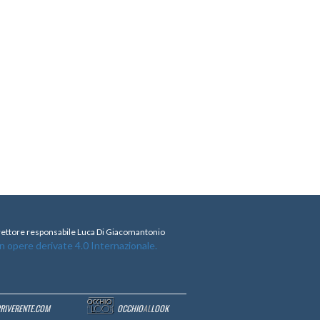
direttore responsabile Luca Di Giacomantonio
opere derivate 4.0 Internazionale.
RRIVERENTE.COM
OCCHIO
AL
LOOK