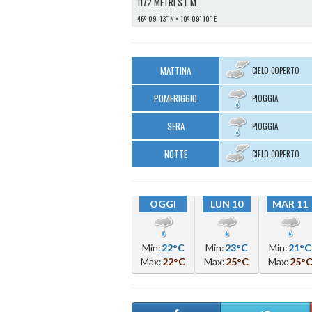
1172 METRI S.L.M.
46º 09′ 13″ N
10º 09′ 10″ E
MATTINA
CIELO COPERTO
POMERIGGIO
PIOGGIA
SERA
PIOGGIA
NOTTE
CIELO COPERTO
OGGI
LUN 10
MAR 11
Min:
22°C
Min:
23°C
Min:
21°C
Max:
22°C
Max:
25°C
Max:
25°