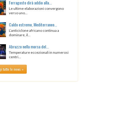
Ferragosto dirà addio alla...
Le ultime elaborazioni convergono
verso uno...
Caldo estremo, Mediterraneo...
L’anticiclone africano continua a
dominare, il...
Abruzzo nella morsa del...
Temperature eccezionali in numerosi
centri...
i tutte le news »