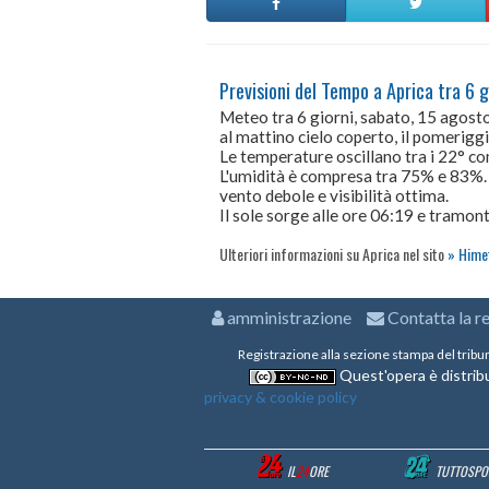
Previsioni del Tempo a Aprica tra 6 g
Meteo tra 6 giorni, sabato, 15 agos
al mattino cielo coperto, il pomeriggi
Le temperature oscillano tra i 22° 
L'umidità è compresa tra 75% e 83%.
vento debole e visibilità ottima.
Il sole sorge alle ore 06:19 e tramont
Ulteriori informazioni su Aprica nel sito
Himet
amministrazione
Contatta la r
Registrazione alla sezione stampa del tribu
Quest'opera è distribu
privacy & cookie policy
IL
24
ORE
TUTTOSPO