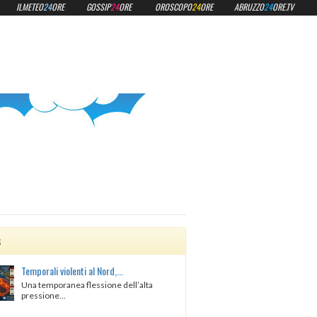
ILMETEO
24
ORE
GOSSIP
24
ORE
OROSCOPO
24
ORE
ABRUZZO
24
ORE.TV
s
Temporali violenti al Nord,...
Una temporanea flessione dell’alta
pressione...