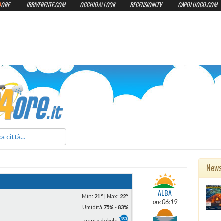
4
ORE
IRRIVERENTE.COM
OCCHIO
AL
LOOK
RECENSIONI.TV
CAPOLUOGO.COM
ilmeteo24ore.it
New
ALBA
Min:
21°
| Max:
22°
ore 06:19
Umidità
75%
-
83%
vento debole