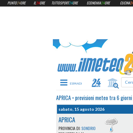
PUNTO
24
ORE
IL
24
ORE
TUTTOSPORT
24
ORE
ECONOMIA
24
ORE
CUCINA
2
Toggle navigation
APRICA
•
previsioni meteo
tra 6 giorni
sabato, 15 agosto 2026
APRICA
PROVINCIA DI:
SONDRIO