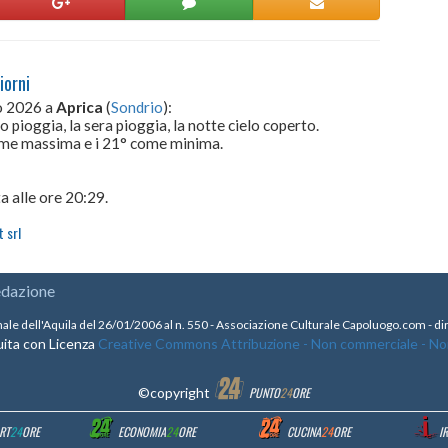
iorni
to 2026 a
Aprica
(
Sondrio
):
o pioggia, la sera pioggia, la notte cielo coperto.
come massima e i 21° come minima.
a alle ore 20:29.
 srl
edazione
nale dell'Aquila del 26/01/2006 al n. 550 - Associazione Culturale Capoluogo.com - 
ita con Licenza
Creative Commons Attribuzione - Non commerciale - Non 
©copyright
PUNTO
24
ORE
RT
24
ORE
ECONOMIA
24
ORE
CUCINA
24
ORE
I