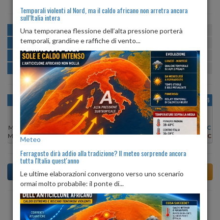
Temporali violenti al Nord, ma il caldo africano non arretra ancora
sull’Italia intera
MATTINA
min:
max:
Una temporanea flessione dell’alta pressione porterà
21º
30º
U
:
54%
-
98%
temporali, grandine e raffiche di vento...
POMERIGGIO
min:
max:
31º
34º
U
:
46%
-
54%
SERA
min:
max:
25º
34º
U
:
63%
-
79%
NOTTE
min:
max:
22º
25º
U
:
85%
-
94%
OGGI
DOM 09
LUN 10
MAR 11
MER 12
GIO 13
VEN 14
Min:
22°C
Min:
22°C
Min:
21°C
Min:
21°C
Min:
20°C
Min:
21°C
Min:
21°C
Max:
31°C
Max:
31°C
Max:
30°C
Max:
30°C
Max:
31°C
Max:
30°C
Max:
30°C
Meteo
Ferragosto dirà addio alla tradizione? Il meteo sorprende ancora
tutta l'Italia quest'anno
Le ultime elaborazioni convergono verso uno scenario
ormai molto probabile: il ponte di...
Previsioni del Tempo a Apice di dopodomani