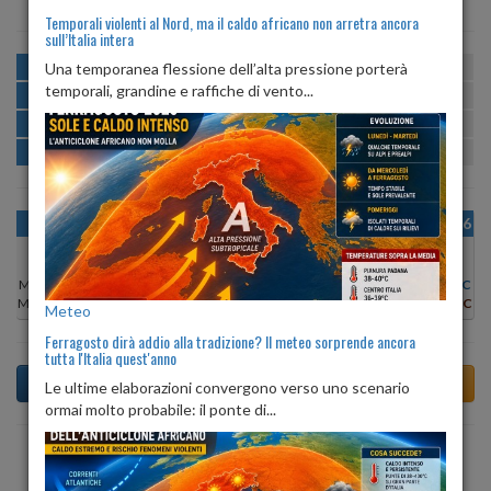
Temporali violenti al Nord, ma il caldo africano non arretra ancora
sull’Italia intera
MATTINA
min:
max:
Una temporanea flessione dell’alta pressione porterà
24º
29º
U
:
69%
-
88%
temporali, grandine e raffiche di vento...
POMERIGGIO
min:
max:
29º
33º
U
:
63%
-
77%
SERA
min:
max:
25º
33º
U
:
80%
-
84%
NOTTE
min:
max:
25º
26º
U
:
82%
-
88%
OGGI
MAR 11
MER 12
GIO 13
VEN 14
SAB 15
DOM 16
Min:
29°C
Min:
29°C
Min:
29°C
Min:
28°C
Min:
28°C
Min:
28°C
Min:
29°C
Max:
33°C
Max:
32°C
Max:
33°C
Max:
29°C
Max:
29°C
Max:
30°C
Max:
31°C
Meteo
Ferragosto dirà addio alla tradizione? Il meteo sorprende ancora
tutta l'Italia quest'anno
Le ultime elaborazioni convergono verso uno scenario
ormai molto probabile: il ponte di...
Previsioni del Tempo a Anzola dell'Emilia di dopodomani