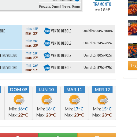
TRAMONTO
Pioggia:
0 mm
| Neve:
0 mm
ore 19:59
min:
15º
VENTO DEBOLE
BILE
U
midità
:
64%
-
100%
max:
23º
min:
24º
VENTO DEBOLE
U
midità
:
54%
-
65%
max:
25º
min:
18º
VENTO DEBOLE
TE NUVOLOSO
U
midità
:
80%
-
91%
max:
27º
min:
Legg
16º
VENTO DEBOLE
TE NUVOLOSO
U
midità
:
87%
-
97%
max:
17º
DOM 09
LUN 10
MAR 11
MER 12
Min:
16°C
Min:
16°C
Min:
17°C
Min:
15°C
C
Max:
22°C
Max:
23°C
Max:
23°C
Max:
23°C