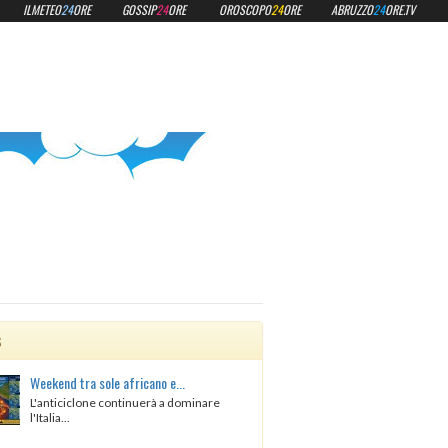
ILMETEO
24
ORE
GOSSIP
24
ORE
OROSCOPO
24
ORE
ABRUZZO
24
ORE.TV
s
Weekend tra sole africano e...
L'anticiclone continuerà a dominare
l'Italia...