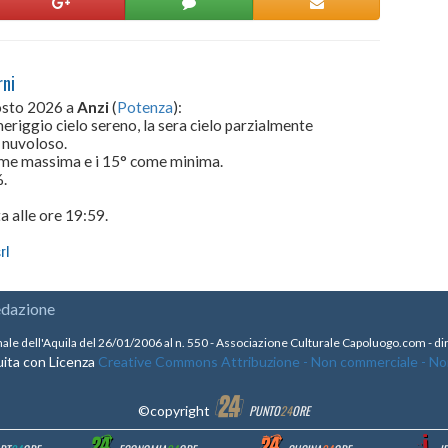
rni
gosto 2026 a
Anzi
(
Potenza
):
meriggio cielo sereno, la sera cielo parzialmente
e nuvoloso.
come massima e i 15° come minima.
.
a alle ore 19:59.
rl
edazione
nale dell'Aquila del 26/01/2006 al n. 550 - Associazione Culturale Capoluogo.com - 
ita con Licenza
Creative Commons Attribuzione - Non commerciale - Non 
©copyright
PUNTO
24
ORE