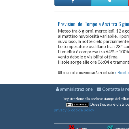
Previsioni del Tempo a Anzi tra 6 gio
Meteo tra 6 giorni, mercoledì, 12 a
al mattino nuvolosità variabile, il po
nuvoloso, la notte cielo parzialment
Le temperature oscillano tra i 23° 
L'umidità è compresa tra 64% e 100%
vento debole e visibilità ottima.
Il sole sorge alle ore 06:04 e tramont
Ulteriori informazioni su Anzi nel sito
Himet s
amministrazione
Contatta la r
Registrazione alla sezione stampa del tribu
Quest'opera è distribu
privacy & cookie policy