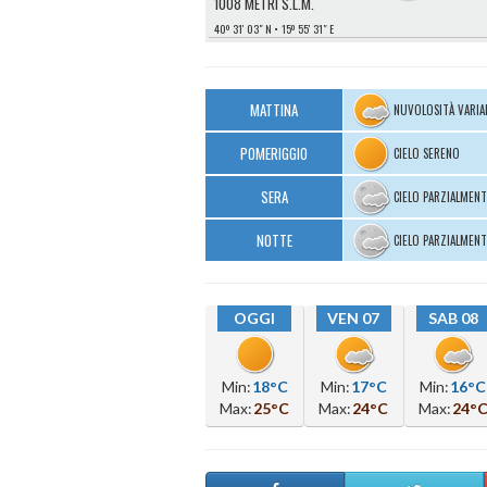
1008 METRI S.L.M.
40º 31′ 03″ N
15º 55′ 31″ E
MATTINA
NUVOLOSITÀ VARIA
POMERIGGIO
CIELO SERENO
SERA
CIELO PARZIALMEN
NOTTE
CIELO PARZIALMEN
OGGI
VEN 07
SAB 08
Min:
18°C
Min:
17°C
Min:
16°C
Max:
25°C
Max:
24°C
Max:
24°