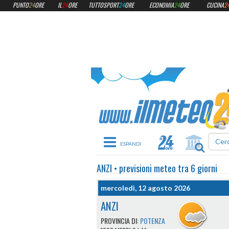
PUNTO
24
ORE
IL
24
ORE
TUTTOSPORT
24
ORE
ECONOMIA
24
ORE
CUCINA
2
Toggle navigation
ANZI
•
previsioni meteo
tra 6 giorni
mercoledì, 12 agosto 2026
ANZI
PROVINCIA DI:
POTENZA