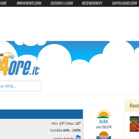
4
ORE
IRRIVERENTE.COM
OCCHIO
AL
LOOK
RECENSIONI.TV
CAPOLUOGO.COM
ilmeteo24ore.it
New
ALBA
Min:
15°
| Max:
23°
ore 06:04
Umidità
64%
-
100%
vento debole