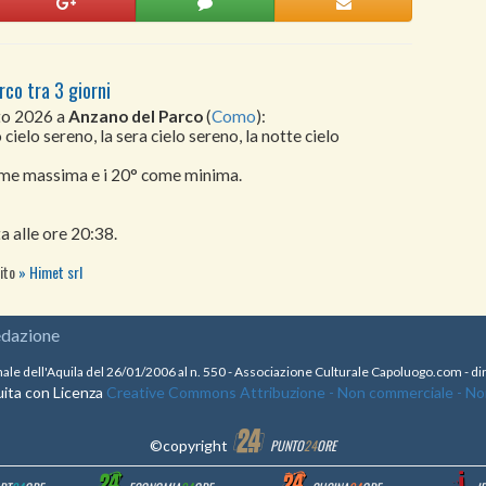
rco tra 3 giorni
sto 2026 a
Anzano del Parco
(
Como
):
cielo sereno, la sera cielo sereno, la notte cielo
come massima e i 20° come minima.
a alle ore 20:38.
sito
Himet srl
edazione
nale dell'Aquila del 26/01/2006 al n. 550 - Associazione Culturale Capoluogo.com - 
ita con Licenza
Creative Commons Attribuzione - Non commerciale - Non 
©copyright
PUNTO
24
ORE