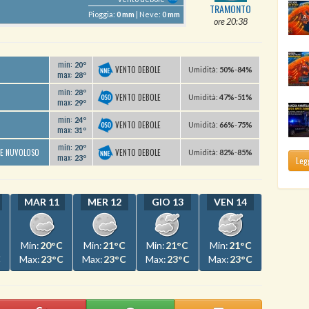
TRAMONTO
Pioggia:
0 mm
| Neve:
0 mm
ore 20:38
min:
20º
VENTO DEBOLE
U
midità
:
50%
-
84%
max:
28º
min:
28º
VENTO DEBOLE
U
midità
:
47%
-
51%
max:
29º
min:
24º
VENTO DEBOLE
U
midità
:
66%
-
75%
max:
31º
min:
20º
VENTO DEBOLE
TE NUVOLOSO
U
midità
:
82%
-
85%
max:
23º
Legg
MAR 11
MER 12
GIO 13
VEN 14
Min:
20°C
Min:
21°C
Min:
21°C
Min:
21°C
C
Max:
23°C
Max:
23°C
Max:
23°C
Max:
23°C