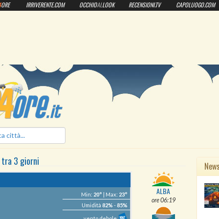
4
ORE
IRRIVERENTE.COM
OCCHIO
AL
LOOK
RECENSIONI.TV
CAPOLUOGO.COM
ilmeteo24ore.it
tra 3 giorni
New
ALBA
Min:
20°
| Max:
23°
ore 06:19
Umidità
82%
-
85%
vento debole