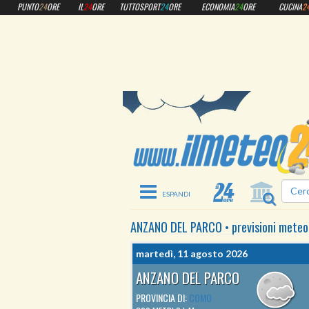
PUNTO
24
ORE
IL
24
ORE
TUTTOSPORT
24
ORE
ECONOMIA
24
ORE
CUCINA
2
Toggle navigation
ANZANO DEL PARCO
•
previsioni meteo
martedì, 11 agosto 2026
ANZANO DEL PARCO
PROVINCIA DI:
COMO