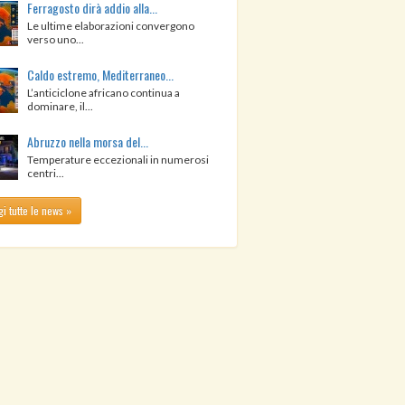
Ferragosto dirà addio alla...
Le ultime elaborazioni convergono
verso uno...
Caldo estremo, Mediterraneo...
L’anticiclone africano continua a
dominare, il...
Abruzzo nella morsa del...
Temperature eccezionali in numerosi
centri...
i tutte le news »