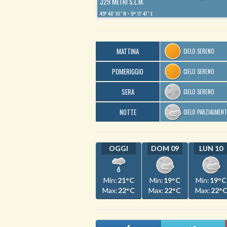
329 METRI S.L.M.
45º 46′ 10″ N
9º 11′ 47″ E
MATTINA
CIELO SERENO
POMERIGGIO
CIELO SERENO
SERA
CIELO SERENO
NOTTE
CIELO PARZIALMEN
OGGI
DOM 09
LUN 10
Min:
21°C
Min:
19°C
Min:
19°C
Max:
22°C
Max:
22°C
Max:
22°