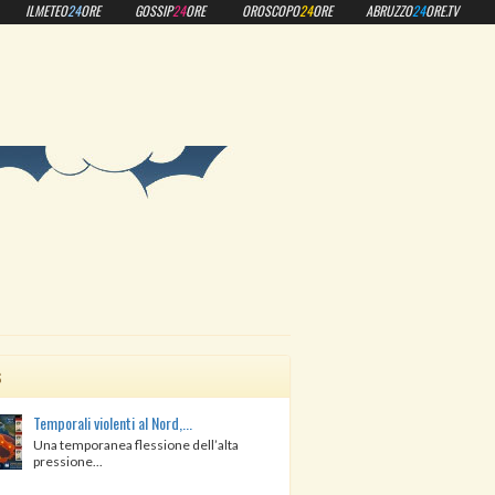
ILMETEO
24
ORE
GOSSIP
24
ORE
OROSCOPO
24
ORE
ABRUZZO
24
ORE.TV
s
Temporali violenti al Nord,...
Una temporanea flessione dell’alta
pressione...